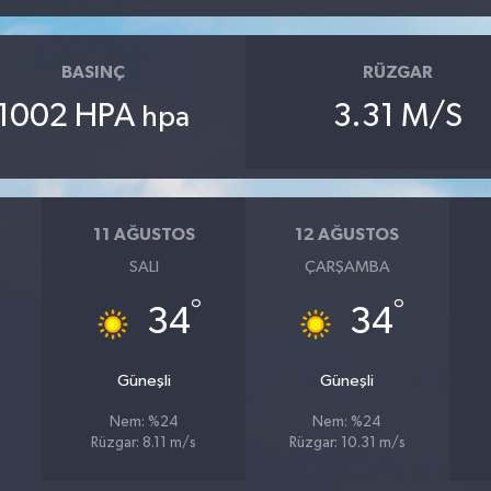
BASINÇ
RÜZGAR
1002 HPA
3.31 M/S
hpa
11 AĞUSTOS
12 AĞUSTOS
SALI
ÇARŞAMBA
°
°
34
34
Güneşli
Güneşli
Nem: %24
Nem: %24
Rüzgar: 8.11 m/s
Rüzgar: 10.31 m/s