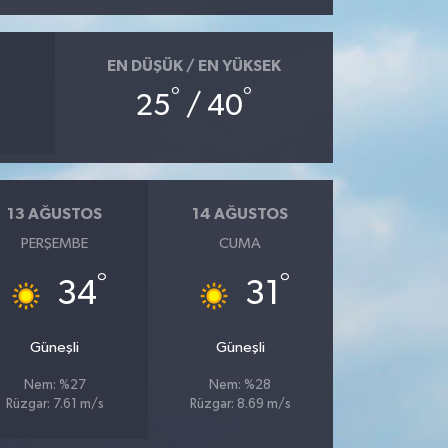
EN DÜŞÜK / EN YÜKSEK
°
°
25
/ 40
13 AĞUSTOS
14 AĞUSTOS
PERŞEMBE
CUMA
°
°
34
31
Güneşli
Güneşli
Nem: %27
Nem: %28
Rüzgar: 7.61 m/s
Rüzgar: 8.69 m/s