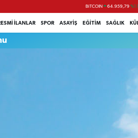
BITCOIN
64.959,79
%1.
DOLAR
47,7436
%0.1
RESMİ İLANLAR
SPOR
ASAYİŞ
EĞİTİM
SAĞLIK
KÜ
EURO
55,2510
%0.3
mu
STERLİN
64,4811
%0.3
GRAM ALTIN
6660.55
%0.0
BİST100
13.779
%-1