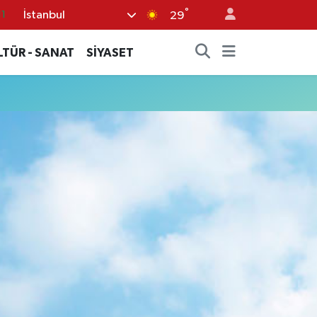
°
İstanbul
11
29
8
LTÜR - SANAT
SİYASET
2
8
3
4