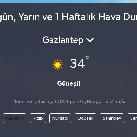
ün, Yarın ve 1 Haftalık Hava D
Gaziantep
°
34
Güneşli
Nem: %21, Basınç: 1002 hpa hPa, Rüzgar: 3.31 m/s
Karkamış
Nizip
Nurdağı
Oğuzeli
Şahinbey
Şeh