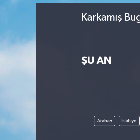
Karkamış Bug
ŞU AN
Araban
İslahiye