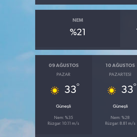
NEM
%21
09 AĞUSTOS
10 AĞUSTOS
PAZAR
PAZARTESI
°
°
33
33
Güneşli
Güneşli
Nem: %35
Nem: %28
Rüzgar: 10.11 m/s
Rüzgar: 8.81 m/s