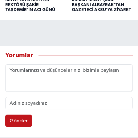
SİNOP ÜNİVERSİTESİ
KIZILAY SİNOP ŞUBE
REKTÖRÜ ŞAKİR
BAŞKANI ALBAYRAK’TAN
TAŞDEMİR'İN ACI GÜNÜ
GAZETECİ AKSU’YA ZİYARET
Yorumlar
Gönder