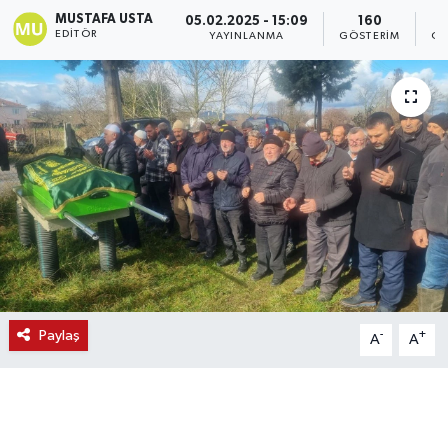
MUSTAFA USTA
05.02.2025 - 15:09
160
EDITÖR
YAYINLANMA
GÖSTERIM
OK
Paylaş
-
+
A
A