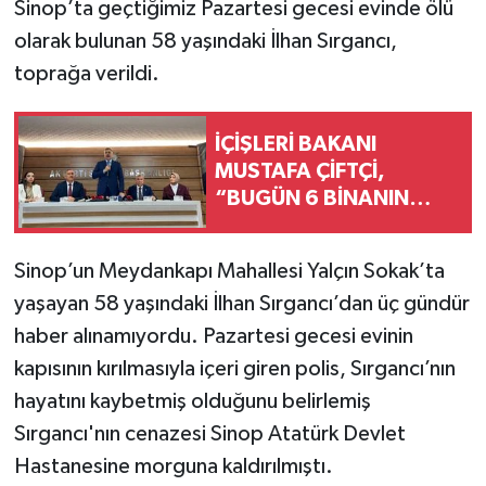
Sinop’ta geçtiğimiz Pazartesi gecesi evinde ölü
olarak bulunan 58 yaşındaki İlhan Sırgancı,
toprağa verildi.
İÇİŞLERİ BAKANI
MUSTAFA ÇİFTÇİ,
“BUGÜN 6 BİNANIN
AÇILIŞI OLACAK.
BUNLARIN TOPLAM
Sinop’un Meydankapı Mahallesi Yalçın Sokak’ta
MALİYETİ DE 525
yaşayan 58 yaşındaki İlhan Sırgancı’dan üç gündür
MİLYONU BULUYOR”
haber alınamıyordu. Pazartesi gecesi evinin
kapısının kırılmasıyla içeri giren polis, Sırgancı’nın
hayatını kaybetmiş olduğunu belirlemiş
Sırgancı'nın cenazesi Sinop Atatürk Devlet
Hastanesine morguna kaldırılmıştı.