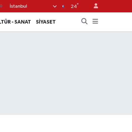
°
İstanbul
0
24
8
LTÜR - SANAT
SİYASET
0
5
0
3