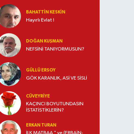
BAHATTIN KESKİN
Hayırlı Evlat !
DOĞAN KUŞMAN
NEFSİNİ TANIYORMUSUN?
GÜLLÜ ERSOY
GÖK KARANLIK, ASİ VE SİSLİ
CÜVEYRIYE
KAÇINCI BOYUTUNDASIN
İSTATİSTİKLERİN?
ERKAN TURAN
İLK MATBAA " ve (ERBAİN-