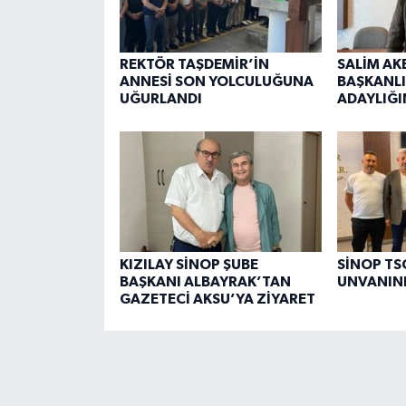
REKTÖR TAŞDEMİR’İN
SALİM AK
ANNESİ SON YOLCULUĞUNA
BAŞKANLI
UĞURLANDI
ADAYLIĞI
KIZILAY SİNOP ŞUBE
SİNOP TSO
BAŞKANI ALBAYRAK’TAN
UNVANINI
GAZETECİ AKSU’YA ZİYARET