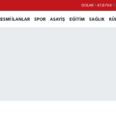
DOLAR
47,6704
%
EURO
55,0406
%-0.0
RESMİ İLANLAR
SPOR
ASAYİŞ
EĞİTİM
SAĞLIK
KÜ
STERLİN
64,2143
%
GRAM ALTIN
6510.40
%0.4
BİST100
13.799
%7
BITCOIN
64.225,61
%-0.6