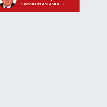
HAMSİN'İN ANLAMLARI):