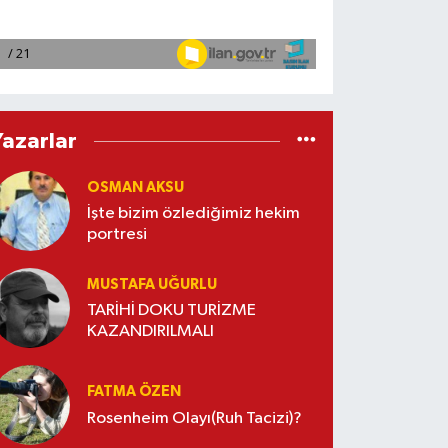
Yazarlar
OSMAN AKSU
İşte bizim özlediğimiz hekim
portresi
MUSTAFA UĞURLU
TARİHİ DOKU TURİZME
KAZANDIRILMALI
FATMA ÖZEN
Rosenheim Olayı(Ruh Tacizi)?