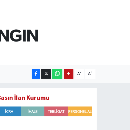
ANGIN
-
+
A
A
Basın İlan Kurumu