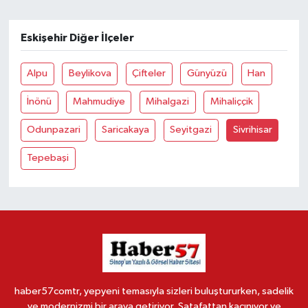
Eskişehir Diğer İlçeler
Alpu
Beylikova
Çifteler
Günyüzü
Han
İnönü
Mahmudiye
Mihalgazi
Mihaliççik
Odunpazari
Saricakaya
Seyitgazi
Sivrihisar
Tepebaşi
haber57comtr, yepyeni temasıyla sizleri buluştururken, sadelik
ve modernizmi bir araya getiriyor. Şatafattan kaçınıyor ve