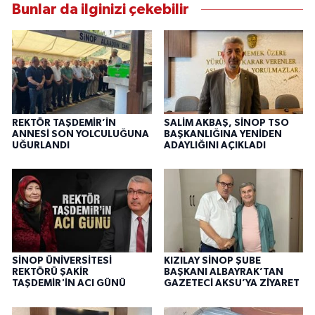
Bunlar da ilginizi çekebilir
REKTÖR TAŞDEMİR’İN
SALİM AKBAŞ, SİNOP TSO
ANNESİ SON YOLCULUĞUNA
BAŞKANLIĞINA YENİDEN
UĞURLANDI
ADAYLIĞINI AÇIKLADI
SİNOP ÜNİVERSİTESİ
KIZILAY SİNOP ŞUBE
REKTÖRÜ ŞAKİR
BAŞKANI ALBAYRAK’TAN
TAŞDEMİR'İN ACI GÜNÜ
GAZETECİ AKSU’YA ZİYARET