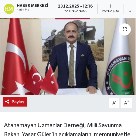
HABER MERKEZI
23.12.2025 - 12:16
1
EDITÖR
YAYINLANMA
PAYLAŞIM
GÖS
Paylaş
-
+
A
A
Atanamayan Uzmanlar Derneği, Milli Savunma
Bakanı Yaşar Güler’in açıklamalarını memnuniyetle