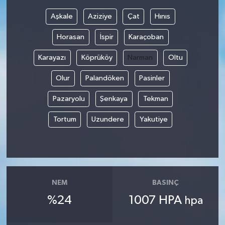
Aşkale
Aziziye
Çat
Hınıs
Horasan
İspir
Karaçoban
Karayazı
Köprüköy
Narman
Oltu
Olur
Palandöken
Pasinler
Pazaryolu
Şenkaya
Tekman
Tortum
Uzundere
Yakutiye
NEM
BASINÇ
%24
1007 HPA
hpa