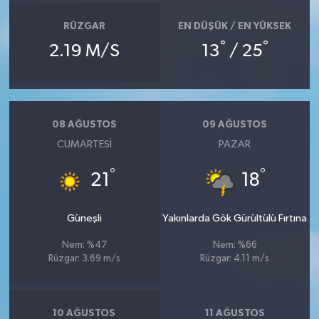
RÜZGAR
EN DÜŞÜK / EN YÜKSEK
°
°
2.19 M/S
13
/ 25
08 AĞUSTOS
09 AĞUSTOS
CUMARTESI
PAZAR
°
°
21
18
Güneşli
Yakınlarda Gök Gürültülü Fırtına
Nem: %47
Nem: %66
Rüzgar: 3.69 m/s
Rüzgar: 4.11 m/s
10 AĞUSTOS
11 AĞUSTOS