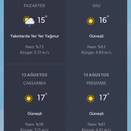
PAZARTESI
SALI
°
°
15
16
Yakınlarda Yer Yer Yağmur
Güneşli
Nem: %73
Nem: %63
Rüzgar: 5.31 m/s
Rüzgar: 4.89 m/s
12 AĞUSTOS
13 AĞUSTOS
ÇARŞAMBA
PERŞEMBE
°
°
17
17
Güneşli
Güneşli
Nem: %58
Nem: %61
Rüzgar: 3.11 m/s
Rüzgar: 4.61 m/s