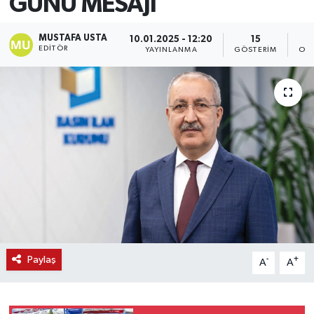
GÜNÜ MESAJI
MUSTAFA USTA
10.01.2025 - 12:20
15
EDITÖR
YAYINLANMA
GÖSTERIM
OK
Paylaş
-
+
A
A