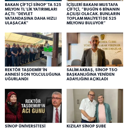
BAKAN ÇİFTÇİ SİNOP'TA 525
İÇİŞLERİ BAKANI MUSTAFA
MİLYON TL'LİK YATIRIMLARI
ÇİFTÇİ, “BUGÜN 6 BİNANIN
AÇTI: "DEVLET
AÇILIŞI OLACAK. BUNLARIN
VATANDAŞINA DAHA HIZLI
TOPLAM MALİYETİ DE 525
ULAŞACAK"
MİLYONU BULUYOR”
REKTÖR TAŞDEMİR’İN
SALİM AKBAŞ, SİNOP TSO
ANNESİ SON YOLCULUĞUNA
BAŞKANLIĞINA YENİDEN
UĞURLANDI
ADAYLIĞINI AÇIKLADI
SİNOP ÜNİVERSİTESİ
KIZILAY SİNOP ŞUBE