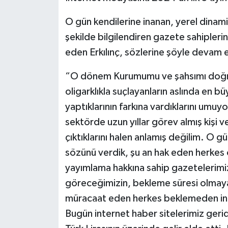
O gün kendilerine inanan, yerel dinami
şekilde bilgilendiren gazete sahipleri
eden Erkılınç, sözlerine şöyle devam e
“O dönem Kurumumu ve şahsımı doğrud
oligarklıkla suçlayanların aslında en b
yaptıklarının farkına vardıklarını umuy
sektörde uzun yıllar görev almış kişi 
çıktıklarını halen anlamış değilim. O gün
sözünü verdik, şu an hak eden herkes o
yayımlama hakkına sahip gazetelerimizi
göreceğimizin, bekleme süresi olmaya
müracaat eden herkes beklemeden inter
Bugün internet haber sitelerimiz geride