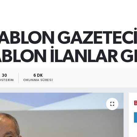
ŞABLON GAZETECİ
ABLON İLANLAR G
30
6 DK
STERIM
OKUNMA SÜRESI