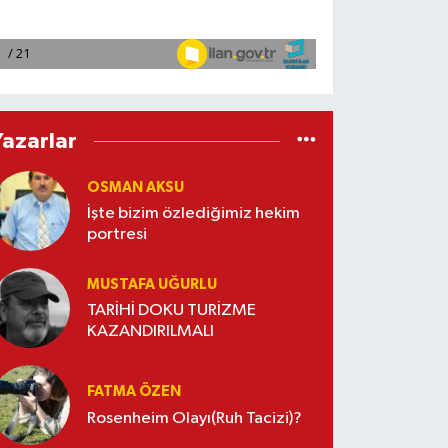
Yazarlar
OSMAN AKSU
İşte bizim özlediğimiz hekim
portresi
MUSTAFA UĞURLU
TARİHİ DOKU TURİZME
KAZANDIRILMALI
FATMA ÖZEN
Rosenheim Olayı(Ruh Tacizi)?