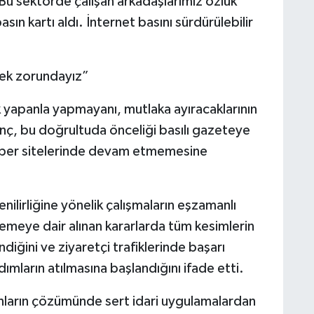
. Bu sektörde çalışan arkadaşlarımız özlük
sın kartı aldı. İnternet basını sürdürülebilir
mek zorundayız”
lık yapanla yapmayanı, mutlaka ayıracaklarının
ınç, bu doğrultuda önceliği basılı gazeteye
 haber sitelerinde devam etmemesine
enilirliğine yönelik çalışmaların eşzamanlı
emeye dair alınan kararlarda tüm kesimlerin
ğini ve ziyaretçi trafiklerinde başarı
dımların atılmasına başlandığını ifade etti.
runların çözümünde sert idari uygulamalardan