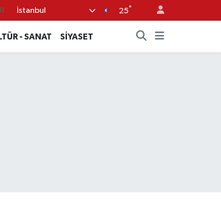
°
İstanbul
25
16
0
LTÜR - SANAT
SİYASET
08
0
12