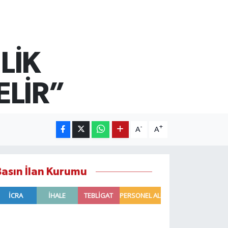
LİK
ELİR”
-
+
A
A
Basın İlan Kurumu