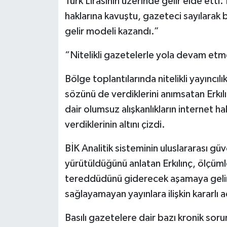
Türk Lirasının üzerinde gelir elde etti
haklarına kavuştu, gazeteci sayılarak ba
gelir modeli kazandı.”
“Nitelikli gazetelerle yola devam et
Bölge toplantılarında nitelikli yayıncı
sözünü de verdiklerini anımsatan Erkıl
dair olumsuz alışkanlıkların internet
verdiklerinin altını çizdi.
BİK Analitik sisteminin uluslararası güv
yürütüldüğünü anlatan Erkılınç, ölçüml
tereddüdünü giderecek aşamaya gelindi
sağlayamayan yayınlara ilişkin kararlı a
Basılı gazetelere dair bazı kronik so