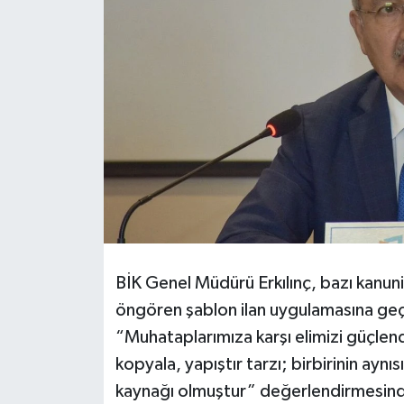
BİK Genel Müdürü Erkılınç, bazı kanuni m
öngören şablon ilan uygulamasına geçm
“Muhataplarımıza karşı elimizi güçlendi
kopyala, yapıştır tarzı; birbirinin aynıs
kaynağı olmuştur” değerlendirmesin