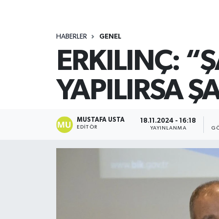
HABERLER
GENEL
ERKILINÇ: “
YAPILIRSA Ş
MUSTAFA USTA
18.11.2024 - 16:18
EDITÖR
YAYINLANMA
GÖ