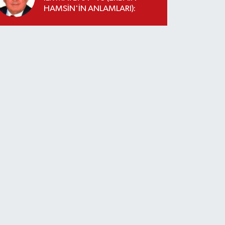
HAMSİN'İN ANLAMLARI):