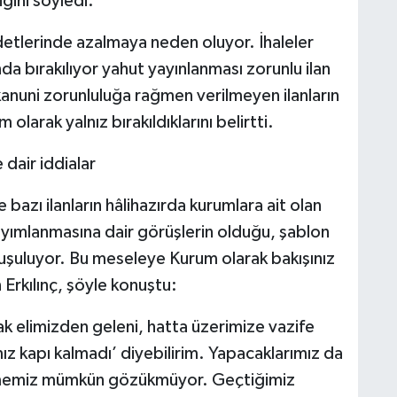
ini söyledi.
detlerinde azalmaya neden oluyor. İhaleler
ında bırakılıyor yahut yayınlanması zorunlu ilan
 kanuni zorunluluğa rağmen verilmeyen ilanların
larak yalnız bırakıldıklarını belirtti.
dair iddialar
bazı ilanların hâlihazırda kurumlara ait olan
yayımlanmasına dair görüşlerin olduğu, şablon
onuşuluyor. Bu meseleye Kurum olarak bakışınız
 Erkılınç, şöyle konuştu:
k elimizden geleni, hatta üzerimize vazife
z kapı kalmadı’ diyebilirim. Yapacaklarımız da
geçmemiz mümkün gözükmüyor. Geçtiğimiz