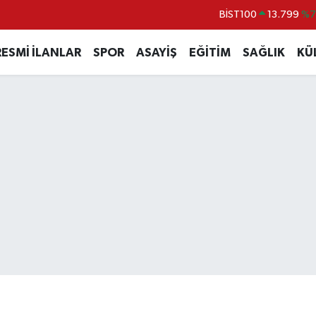
BITCOIN
64.643,95
%0.
DOLAR
47,6704
%
RESMİ İLANLAR
SPOR
ASAYİŞ
EĞİTİM
SAĞLIK
KÜ
EURO
55,0406
%-0.
STERLİN
64,2143
%
GRAM ALTIN
6500.87
%0.