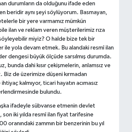
lınan durumların da olduğunu ifade eden
n beridir aynı şeyi söylüyorum. Basmayan,
telerle bir yere varmamız mümkün
e ilan ve reklam veren müşterilerimiz rıza
söyleyebilir miyiz? O halde bize tek bir
er ile yola devam etmek. Bu alandaki resmî ilan
ider dengesi büyük ölçüde sarsılmış durumda.
z, bunda dahi kısır çekişmelerin, anlamsız ve
z. Biz de üzerimize düşeni kırmadan
htiyaç kalmıyor, ticari hayatın acımasız
ğerlendirmesinde bulundu.
başka ifadeyle sübvanse etmenin devlet
son iki yılda resmî ilan fiyat tarifesine
00 oranındaki zammın bir benzerinin bu yıl