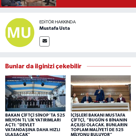
EDITÖR HAKKINDA
Mustafa Usta
Bunlar da ilginizi çekebilir
BAKAN ÇİFTÇİ SİNOP'TA 525
İÇİŞLERİ BAKANI MUSTAFA
MİLYON TL'LİK YATIRIMLARI
ÇİFTÇİ, “BUGÜN 6 BİNANIN
AÇTI: "DEVLET
AÇILIŞI OLACAK. BUNLARIN
VATANDAŞINA DAHA HIZLI
TOPLAM MALİYETİ DE 525
ULAŞACAK"
MİLYONU BULUYOR”