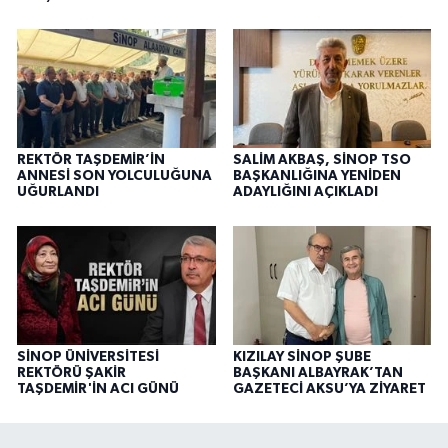
REKTÖR TAŞDEMİR’İN
SALİM AKBAŞ, SİNOP TSO
ANNESİ SON YOLCULUĞUNA
BAŞKANLIĞINA YENİDEN
UĞURLANDI
ADAYLIĞINI AÇIKLADI
SİNOP ÜNİVERSİTESİ
KIZILAY SİNOP ŞUBE
REKTÖRÜ ŞAKİR
BAŞKANI ALBAYRAK’TAN
TAŞDEMİR'İN ACI GÜNÜ
GAZETECİ AKSU’YA ZİYARET