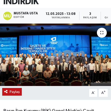
İNDİRDİK
MUSTAFA USTA
12.05.2025 - 13:08
3
EDITÖR
YAYINLANMA
PAYLAŞIM
GÖS
Paylaş
-
+
A
A
Basın İlan Kurumu (BİK) Genel Müdürü Cavit