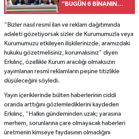
“BUGÜN 6 BİNANIN
AÇILIŞI OLACAK.
BUNLARIN TOPLAM
“Bizler nasıl resmî ilan ve reklam dağıtımında
MALİYETİ DE 525
adaleti gözetiyorsak sizler de Kurumumuzla veya
MİLYONU BULUYOR”
Kurumumuzu etkileyen ilişkilerinizde, aramızdaki
hukuku gözetmelisiniz, korumalısınız” diyen
Erkılınç, özellikle Kurum aracılığı olmaksızın
yayımlanan resmî reklamların peşine titizlikle
düşüleceğini söyledi.
Yayın içeriklerinde bülten haberlerinin ciddi
oranda arttığını gözlemlediklerini kaydeden
Erkılınç, “Halkın gündeminden uzak; yarasına
merhem, sorunlarına çare olmayacak haberleri
üretmenin kimseye faydasının olmadığını