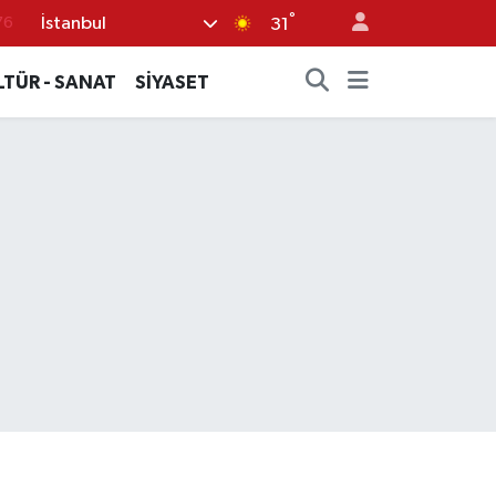
°
İstanbul
76
31
17
LTÜR - SANAT
SİYASET
01
02
12
64