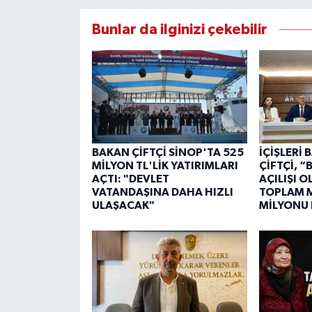
Bunlar da ilginizi çekebilir
BAKAN ÇİFTÇİ SİNOP'TA 525
İÇİŞLERİ
MİLYON TL'LİK YATIRIMLARI
ÇİFTÇİ, 
AÇTI: "DEVLET
AÇILIŞI 
VATANDAŞINA DAHA HIZLI
TOPLAM M
ULAŞACAK"
MİLYONU