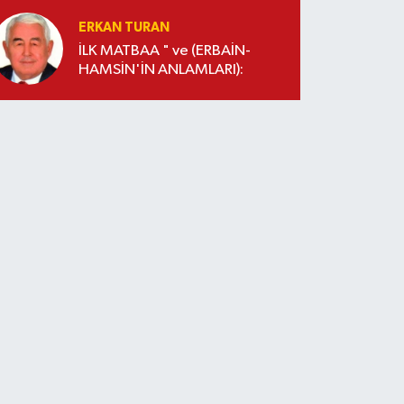
ERKAN TURAN
İLK MATBAA " ve (ERBAİN-
HAMSİN'İN ANLAMLARI):