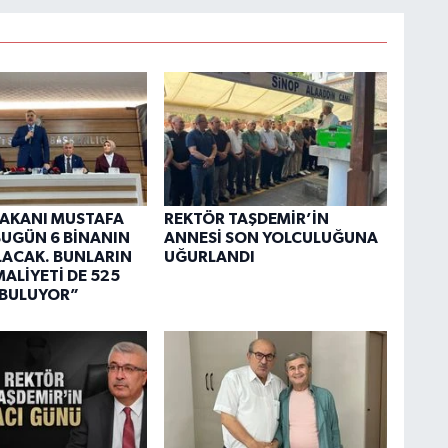
 BAKANI MUSTAFA
REKTÖR TAŞDEMİR’İN
“BUGÜN 6 BİNANIN
ANNESİ SON YOLCULUĞUNA
OLACAK. BUNLARIN
UĞURLANDI
ALİYETİ DE 525
 BULUYOR”