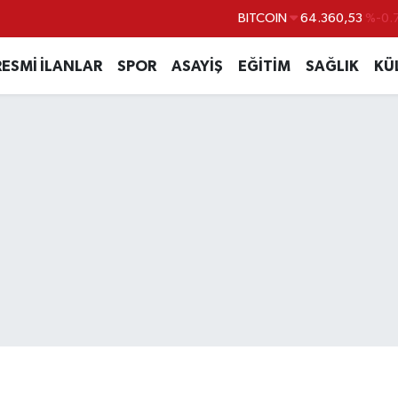
BITCOIN
64.360,53
%-0.
DOLAR
47,7069
%0.
RESMİ İLANLAR
SPOR
ASAYİŞ
EĞİTİM
SAĞLIK
KÜ
EURO
55,0265
%0.
STERLİN
64,1897
%0.
GRAM ALTIN
6618.49
%2.
BİST100
13.887
%