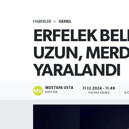
HABERLER
GENEL
ERFELEK BE
UZUN, MERD
YARALANDI
MUSTAFA USTA
11.12.2024 - 11:49
EDITÖR
YAYINLANMA
GÖ