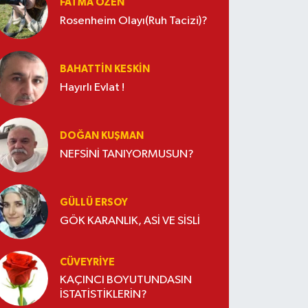
FATMA ÖZEN
Rosenheim Olayı(Ruh Tacizi)?
BAHATTIN KESKİN
Hayırlı Evlat !
DOĞAN KUŞMAN
NEFSİNİ TANIYORMUSUN?
GÜLLÜ ERSOY
GÖK KARANLIK, ASİ VE SİSLİ
CÜVEYRIYE
KAÇINCI BOYUTUNDASIN
İSTATİSTİKLERİN?