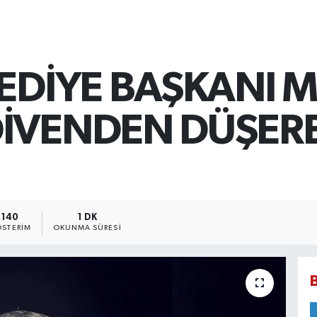
LEDİYE BAŞKANI 
İVENDEN DÜŞER
140
1 DK
STERIM
OKUNMA SÜRESI