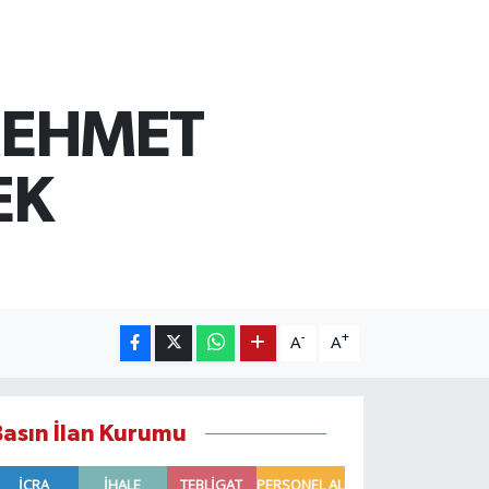
MEHMET
EK
-
+
A
A
Basın İlan Kurumu