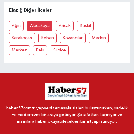
Elazığ Diğer İlçeler
Ağin
Alacakaya
Aricak
Baskil
Karakoçan
Keban
Kovancilar
Maden
Merkez
Palu
Sivrice
haber57comtr, yepyeni temasıyla sizleri buluştururken, sadelik
ve modernizmi bir araya getiriyor. Şatafattan kaçınıyor ve
insanlara haber okuyabilecekleri bir altyapı sunuyor.