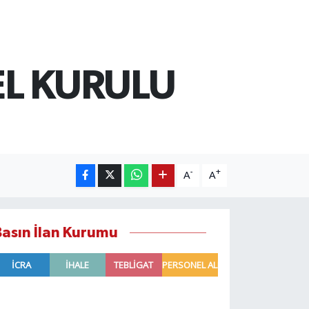
EL KURULU
-
+
A
A
Basın İlan Kurumu