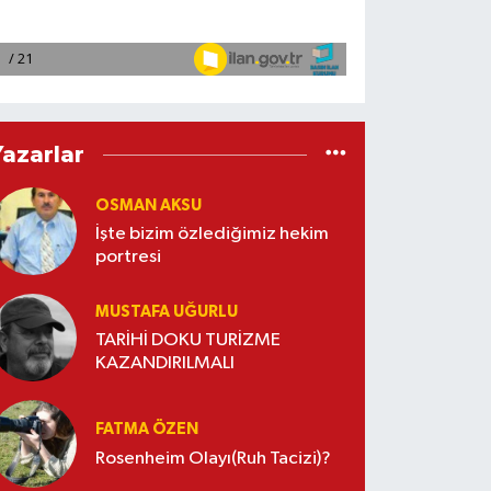
Yazarlar
OSMAN AKSU
İşte bizim özlediğimiz hekim
portresi
MUSTAFA UĞURLU
TARİHİ DOKU TURİZME
KAZANDIRILMALI
FATMA ÖZEN
Rosenheim Olayı(Ruh Tacizi)?