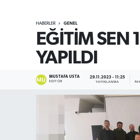
HABERLER
GENEL
EĞİTİM SEN
YAPILDI
MUSTAFA USTA
29.11.2023 - 11:25
EDITÖR
YAYINLANMA
PA