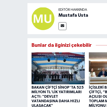
EDITÖR HAKKINDA
Mustafa Usta
Bunlar da ilginizi çekebilir
BAKAN ÇİFTÇİ SİNOP'TA 525
İÇİŞLERİ
MİLYON TL'LİK YATIRIMLARI
ÇİFTÇİ, 
AÇTI: "DEVLET
AÇILIŞI 
VATANDAŞINA DAHA HIZLI
TOPLAM M
ULAŞACAK"
MİLYONU