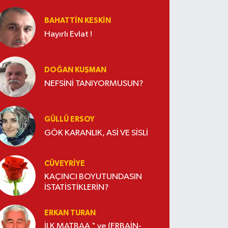
BAHATTIN KESKİN
Hayırlı Evlat !
DOĞAN KUŞMAN
NEFSİNİ TANIYORMUSUN?
GÜLLÜ ERSOY
GÖK KARANLIK, ASİ VE SİSLİ
CÜVEYRIYE
KAÇINCI BOYUTUNDASIN
İSTATİSTİKLERİN?
ERKAN TURAN
İLK MATBAA " ve (ERBAİN-