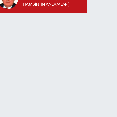
HAMSİN'İN ANLAMLARI):