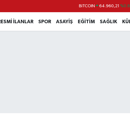
BITCOIN
64.960,21
%0.
DOLAR
47,7436
%0.
RESMİ İLANLAR
SPOR
ASAYİŞ
EĞİTİM
SAĞLIK
KÜ
EURO
55,2510
%0.
STERLİN
64,4811
%0.
GRAM ALTIN
6648.99
%2.
BİST100
13.779
%-