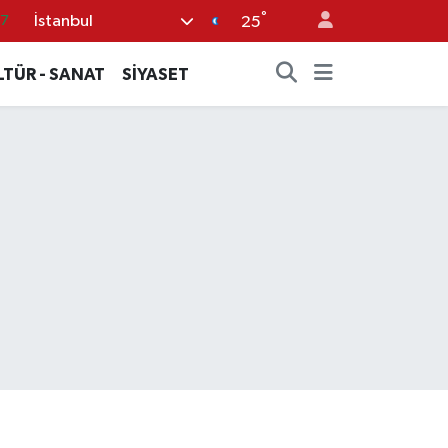
87
°
İstanbul
25
18
LTÜR - SANAT
SİYASET
32
38
59
14