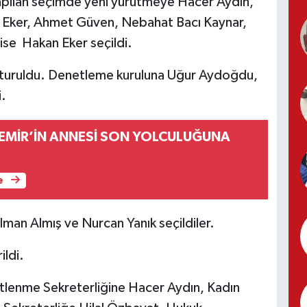
 yapılan seçimde yeni yürütmeye Hacer Aydın,
Eker, Ahmet Güven, Nebahat Bacı Kaynar,
ise Hakan Eker seçildi.
luşturuldu. Denetleme kuruluna Uğur Aydoğdu,
i.
EMİR’İN ANNESİ SON YOLCULUĞUNA
e
elman Almış ve Nurcan Yanık seçildiler.
ldi.
tlenme Sekreterliğine Hacer Aydın, Kadın