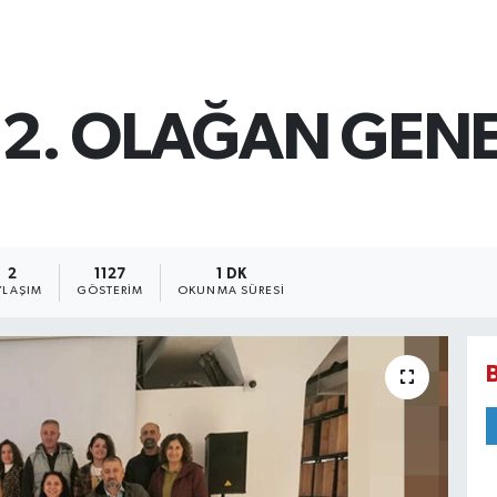
 12. OLAĞAN GEN
2
1127
1 DK
YLAŞIM
GÖSTERIM
OKUNMA SÜRESI