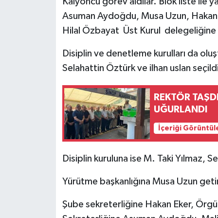
Kalyoncu görev aldılar. Blok liste ile
Asuman Aydoğdu, Musa Uzun, Hakan 
Hilal Özbayat Üst Kurul delegeliğine 
Disiplin ve denetleme kurulları da o
Selahattin Öztürk ve ilhan uslan seçild
REKTÖR TAŞD
UĞURLANDI
İçeriği Görüntül
Disiplin kuruluna ise M. Taki Yılmaz, S
Yürütme başkanlığına Musa Uzun getiri
Şube sekreterliğine Hakan Eker, Örgü