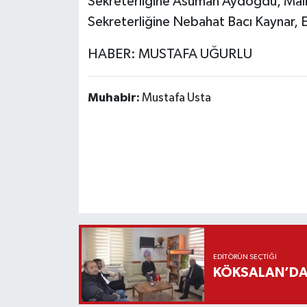
Sekreterliğine Asuman Aydoğdu, Mali
Sekreterliğine Nebahat Bacı Kaynar, E
HABER: MUSTAFA UĞURLU
Muhabir:
Mustafa Usta
EDITÖRÜN SEÇTIĞI
KÖKSALAN’DAN