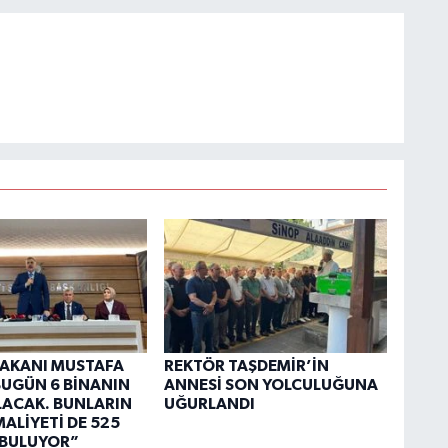
 BAKANI MUSTAFA
REKTÖR TAŞDEMİR’İN
“BUGÜN 6 BİNANIN
ANNESİ SON YOLCULUĞUNA
OLACAK. BUNLARIN
UĞURLANDI
ALİYETİ DE 525
 BULUYOR”