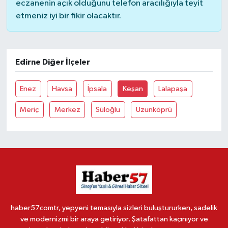
eczanenin açık olduğunu telefon aracılığıyla teyit
etmeniz iyi bir fikir olacaktır.
Edirne Diğer İlçeler
Enez
Havsa
İpsala
Keşan
Lalapaşa
Meriç
Merkez
Süloğlu
Uzunköprü
haber57comtr, yepyeni temasıyla sizleri buluştururken, sadelik
ve modernizmi bir araya getiriyor. Şatafattan kaçınıyor ve