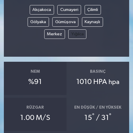
Akçakoca
Cumayeri
Çilimli
Gölyaka
Gümüşova
Kaynaşlı
Merkez
Yığılca
NEM
BASINÇ
%91
1010 HPA
hpa
RÜZGAR
EN DÜŞÜK / EN YÜKSEK
°
°
1.00 M/S
15
/ 31