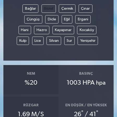
Bağlar
Bismil
Çermik
Çınar
Çüngüş
Dicle
Eğil
Ergani
Hani
Hazro
Kayapınar
Kocaköy
Kulp
Lice
Silvan
Sur
Yenişehir
NEM
BASINÇ
%20
1003 HPA
hpa
RÜZGAR
EN DÜŞÜK / EN YÜKSEK
°
°
1.69 M/S
26
/ 41