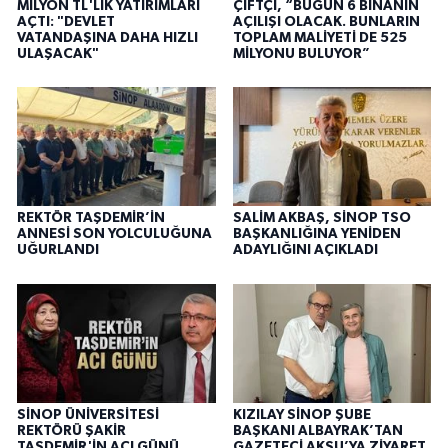
MİLYON TL'LİK YATIRIMLARI
ÇİFTÇİ, “BUGÜN 6 BİNANIN
AÇTI: "DEVLET
AÇILIŞI OLACAK. BUNLARIN
VATANDAŞINA DAHA HIZLI
TOPLAM MALİYETİ DE 525
ULAŞACAK"
MİLYONU BULUYOR”
REKTÖR TAŞDEMİR’İN
SALİM AKBAŞ, SİNOP TSO
ANNESİ SON YOLCULUĞUNA
BAŞKANLIĞINA YENİDEN
UĞURLANDI
ADAYLIĞINI AÇIKLADI
SİNOP ÜNİVERSİTESİ
KIZILAY SİNOP ŞUBE
REKTÖRÜ ŞAKİR
BAŞKANI ALBAYRAK’TAN
TAŞDEMİR'İN ACI GÜNÜ
GAZETECİ AKSU’YA ZİYARET