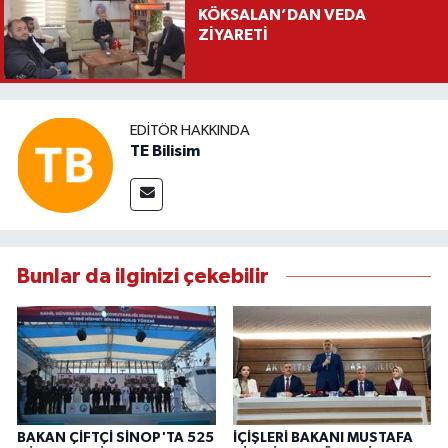
KÖKSALAN’DAN VEDA
ZİYARETİ
EDITÖR HAKKINDA
TE Bilisim
Bunlar da ilginizi çekebilir
BAKAN ÇİFTÇİ SİNOP'TA 525
İÇİŞLERİ BAKANI MUSTAFA