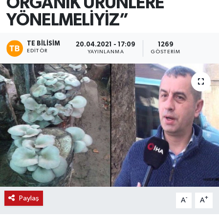
ORGANİK ÜRÜNLERE
YÖNELMELİYİZ”
TE BILISIM
20.04.2021 - 17:09
1269
EDITÖR
YAYINLANMA
GÖSTERIM
Paylaş
-
+
A
A