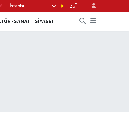
°
İstanbul
26
16
02
LTÜR - SANAT
SİYASET
07
44
4