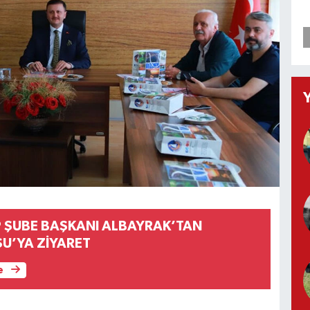
P ŞUBE BAŞKANI ALBAYRAK’TAN
U’YA ZİYARET
e