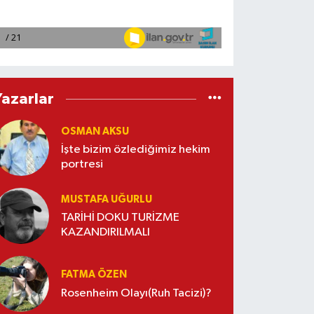
Yazarlar
OSMAN AKSU
İşte bizim özlediğimiz hekim
portresi
MUSTAFA UĞURLU
TARİHİ DOKU TURİZME
KAZANDIRILMALI
FATMA ÖZEN
Rosenheim Olayı(Ruh Tacizi)?