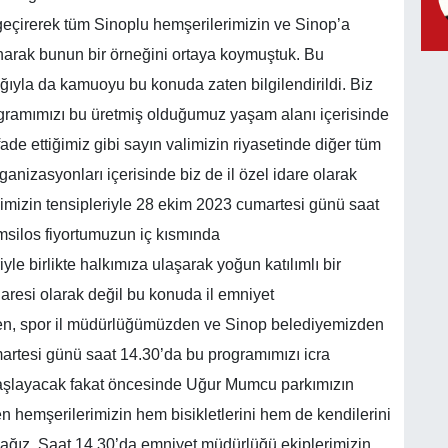
çirerek tüm Sinoplu hemşerilerimizin ve Sinop’a
unarak bunun bir örneğini ortaya koymuştuk. Bu
lığıyla da kamuoyu bu konuda zaten bilgilendirildi. Biz
ogramımızı bu üretmiş olduğumuz yaşam alanı içerisinde
fade ettiğimiz gibi sayın valimizin riyasetinde diğer tüm
anizasyonları içerisinde biz de il özel idare olarak
mizin tensipleriyle 28 ekim 2023 cumartesi günü saat
silos fiyortumuzun iç kısmında
yle birlikte halkımıza ulaşarak yoğun katılımlı bir
aresi olarak değil bu konuda il emniyet
n, spor il müdürlüğümüzden ve Sinop belediyemizden
umartesi günü saat 14.30’da bu programımızı icra
aşlayacak fakat öncesinde Uğur Mumcu parkımızın
hemşerilerimizin hem bisikletlerini hem de kendilerini
acağız. Saat 14.30’da emniyet müdürlüğü ekiplerimizin