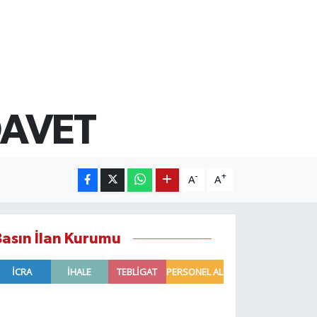
DAVET
-
+
A
A
Basın İlan Kurumu