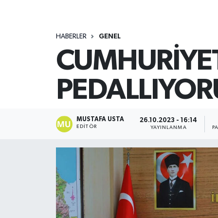
HABERLER
GENEL
CUMHURİYETİ
PEDALLIYOR
MUSTAFA USTA
26.10.2023 - 16:14
EDITÖR
YAYINLANMA
P