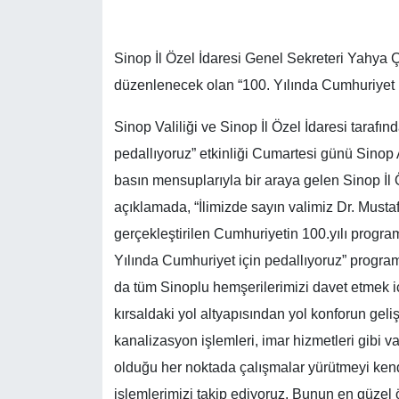
Sinop İl Özel İdaresi Genel Sekreteri Yahya Ç
düzenlenecek olan “100. Yılında Cumhuriyet içi
Sinop Valiliği ve Sinop İl Özel İdaresi taraf
pedallıyoruz” etkinliği Cumartesi günü Sinop
basın mensuplarıyla bir araya gelen Sinop İl 
açıklamada, “İlimizde sayın valimiz Dr. Musta
gerçekleştirilen Cumhuriyetin 100.yılı program
Yılında Cumhuriyet için pedallıyoruz” programımı
da tüm Sinoplu hemşerilerimizi davet etmek içi
kırsaldaki yol altyapısından yol konforun geli
kanalizasyon işlemleri, imar hizmetleri gibi 
olduğu her noktada çalışmalar yürütmeyi kend
işlemlerimizi takip ediyoruz. Bunun en güzel