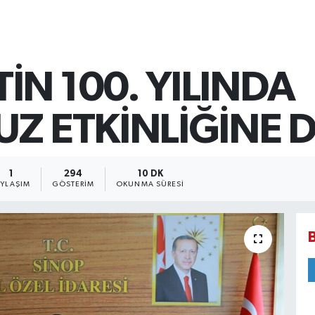
N 100. YILINDA
UZ ETKİNLİĞİNE 
1
294
10 DK
AYLAŞIM
GÖSTERIM
OKUNMA SÜRESI