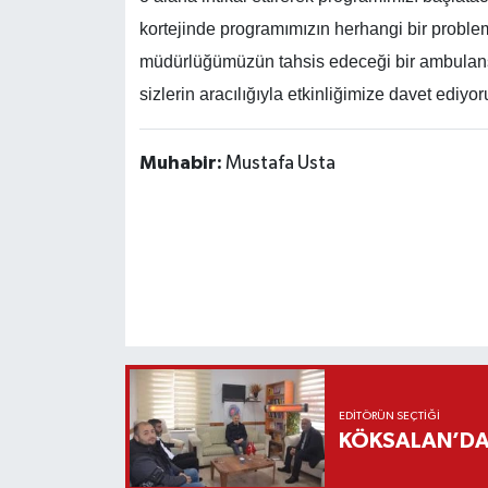
kortejinde programımızın herhangi bir problem
müdürlüğümüzün tahsis edeceği bir ambulanst
sizlerin aracılığıyla etkinliğimize davet ediyo
Muhabir:
Mustafa Usta
EDITÖRÜN SEÇTIĞI
KÖKSALAN’DAN