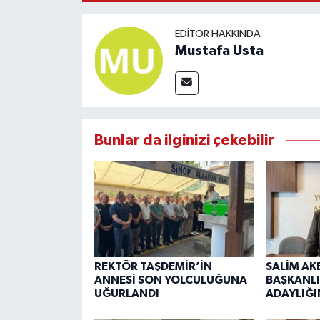
EDITÖR HAKKINDA
Mustafa Usta
Bunlar da ilginizi çekebilir
REKTÖR TAŞDEMİR’İN
SALİM AK
ANNESİ SON YOLCULUĞUNA
BAŞKANLI
UĞURLANDI
ADAYLIĞI