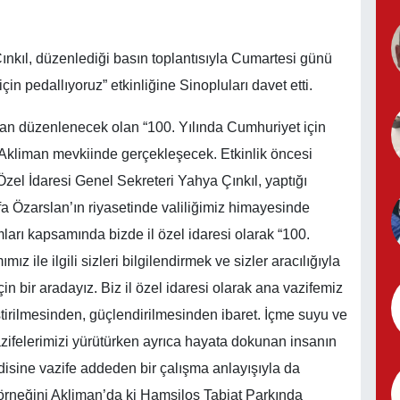
ınkıl, düzenlediği basın toplantısıyla Cumartesi günü
n pedallıyoruz” etkinliğine Sinopluları davet etti.
ından düzenlenecek olan “100. Yılında Cumhuriyet için
 Akliman mevkiinde gerçekleşecek. Etkinlik öncesi
Özel İdaresi Genel Sekreteri Yahya Çınkıl, yaptığı
fa Özarslan’ın riyasetinde valiliğimiz himayesinde
ları kapsamında bizde il özel idaresi olarak “100.
z ile ilgili sizleri bilgilendirmek ve sizler aracılığıyla
n bir aradayız. Biz il özel idaresi olarak ana vazifemiz
ştirilmesinden, güçlendirilmesinden ibaret. İçme suyu ve
vazifelerimizi yürütürken ayrıca hayata dokunan insanın
isine vazife addeden bir çalışma anlayışıyla da
 örneğini Akliman’da ki Hamsilos Tabiat Parkında