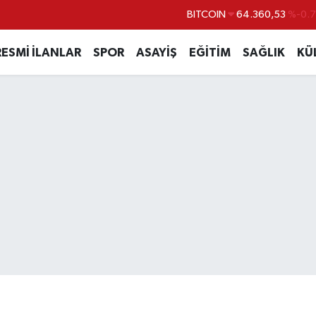
DOLAR
47,7143
%0.
EURO
55,0317
%-0.
RESMİ İLANLAR
SPOR
ASAYİŞ
EĞİTİM
SAĞLIK
KÜ
STERLİN
64,2463
%0.
GRAM ALTIN
6574.81
%1.
BİST100
13.887
%6