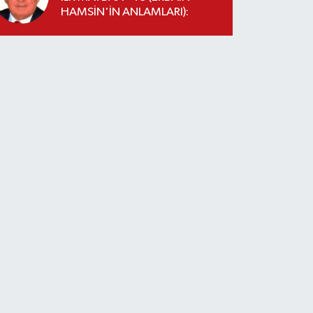
HAMSİN'İN ANLAMLARI):