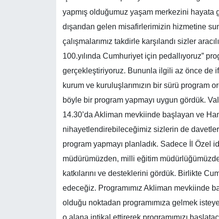
yapmış olduğumuz yaşam merkezini hayata ge
dışarıdan gelen misafirlerimizin hizmetine s
çalışmalarımız takdirle karşılandı sizler aracı
100.yılında Cumhuriyet için pedallıyoruz” pr
gerçekleştiriyoruz. Bununla ilgili az önce de i
kurum ve kuruluşlarımızın bir sürü program org
böyle bir program yapmayı uygun gördük. Vali
14.30’da Akliman mevkiinde başlayan ve Ham
nihayetlendirebileceğimiz sizlerin de davetleri
program yapmayı planladık. Sadece İl Özel id
müdürümüzden, milli eğitim müdürlüğümüzde
katkılarını ve desteklerini gördük. Birlikte C
edeceğiz. Programımız Akliman mevkiinde b
olduğu noktadan programımıza gelmek isteyen 
o alana intikal ettirerek programımızı başlat