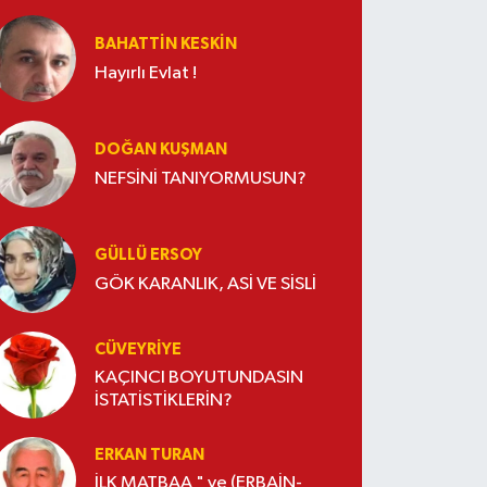
BAHATTIN KESKİN
Hayırlı Evlat !
DOĞAN KUŞMAN
NEFSİNİ TANIYORMUSUN?
GÜLLÜ ERSOY
GÖK KARANLIK, ASİ VE SİSLİ
CÜVEYRIYE
KAÇINCI BOYUTUNDASIN
İSTATİSTİKLERİN?
ERKAN TURAN
İLK MATBAA " ve (ERBAİN-