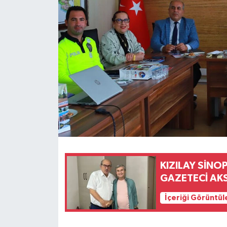
KIZILAY SİNO
GAZETECİ AKS
İçeriği Görüntül