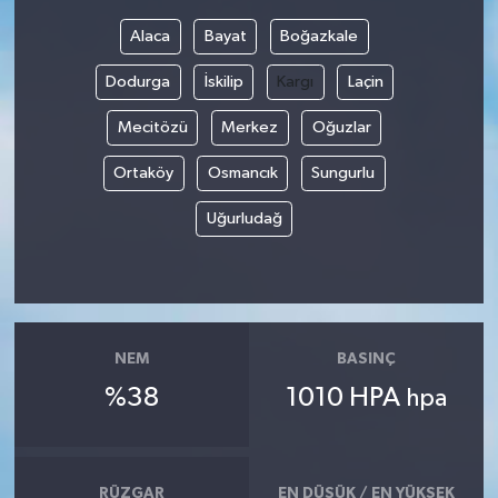
Alaca
Bayat
Boğazkale
Dodurga
İskilip
Kargı
Laçin
Mecitözü
Merkez
Oğuzlar
Ortaköy
Osmancık
Sungurlu
Uğurludağ
NEM
BASINÇ
%38
1010 HPA
hpa
RÜZGAR
EN DÜŞÜK / EN YÜKSEK