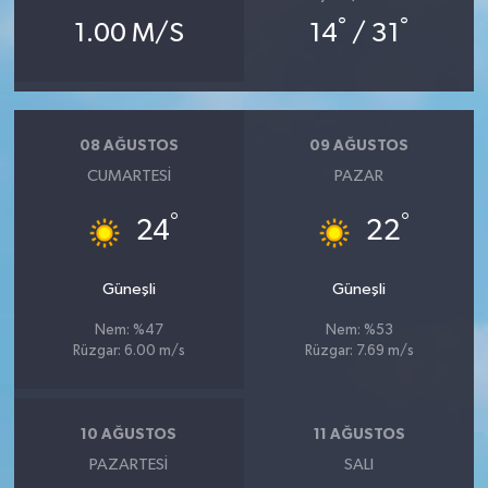
°
°
1.00 M/S
14
/ 31
08 AĞUSTOS
09 AĞUSTOS
CUMARTESI
PAZAR
°
°
24
22
Güneşli
Güneşli
Nem: %47
Nem: %53
Rüzgar: 6.00 m/s
Rüzgar: 7.69 m/s
10 AĞUSTOS
11 AĞUSTOS
PAZARTESI
SALI