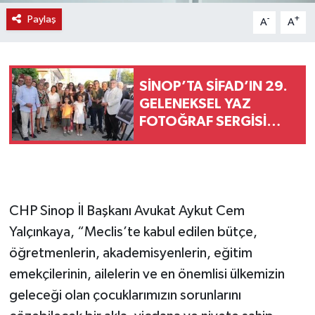
Paylaş
-
+
A
A
SİNOP’TA SİFAD’IN 29.
GELENEKSEL YAZ
FOTOĞRAF SERGİSİ
AÇILDI
CHP Sinop İl Başkanı Avukat Aykut Cem
Yalçınkaya, “Meclis’te kabul edilen bütçe,
öğretmenlerin, akademisyenlerin, eğitim
emekçilerinin, ailelerin ve en önemlisi ülkemizin
geleceği olan çocuklarımızın sorunlarını