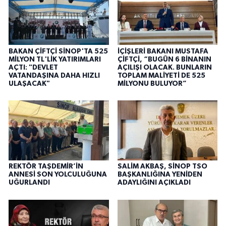
BAKAN ÇİFTÇİ SİNOP'TA 525
İÇİŞLERİ BAKANI MUSTAFA
MİLYON TL'LİK YATIRIMLARI
ÇİFTÇİ, “BUGÜN 6 BİNANIN
AÇTI: "DEVLET
AÇILIŞI OLACAK. BUNLARIN
VATANDAŞINA DAHA HIZLI
TOPLAM MALİYETİ DE 525
ULAŞACAK"
MİLYONU BULUYOR”
REKTÖR TAŞDEMİR’İN
SALİM AKBAŞ, SİNOP TSO
ANNESİ SON YOLCULUĞUNA
BAŞKANLIĞINA YENİDEN
UĞURLANDI
ADAYLIĞINI AÇIKLADI