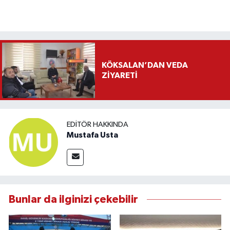
KÖKSALAN’DAN VEDA
ZİYARETİ
EDITÖR HAKKINDA
Mustafa Usta
Bunlar da ilginizi çekebilir