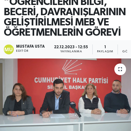
“ÖĞRENCİLERİN BİLGİ,
BECERİ, DAVRANIŞLARININ
GELİŞTİRİLMESİ MEB VE
ÖĞRETMENLERİN GÖREVİ
MUSTAFA USTA
22.12.2023 - 12:55
1
4
EDITÖR
YAYINLANMA
PAYLAŞIM
GÖST