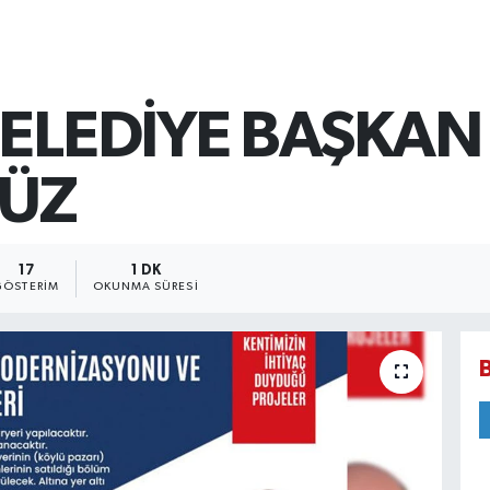
BELEDİYE BAŞKAN
BÜZ
17
1 DK
GÖSTERIM
OKUNMA SÜRESI