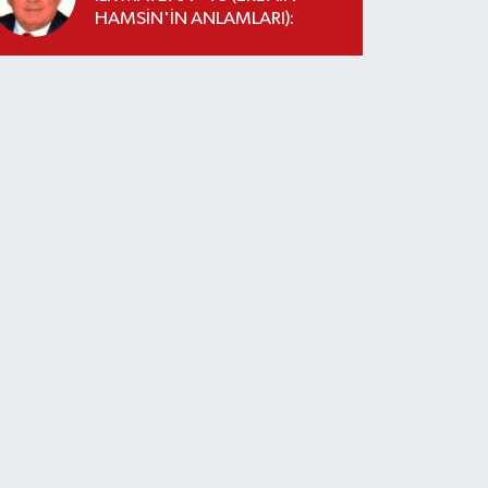
HAMSİN'İN ANLAMLARI):