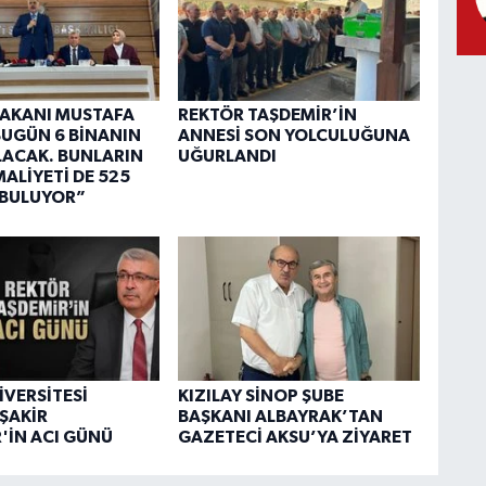
 BAKANI MUSTAFA
REKTÖR TAŞDEMİR’İN
“BUGÜN 6 BİNANIN
ANNESİ SON YOLCULUĞUNA
OLACAK. BUNLARIN
UĞURLANDI
ALİYETİ DE 525
 BULUYOR”
İVERSİTESİ
KIZILAY SİNOP ŞUBE
ŞAKİR
BAŞKANI ALBAYRAK’TAN
'İN ACI GÜNÜ
GAZETECİ AKSU’YA ZİYARET