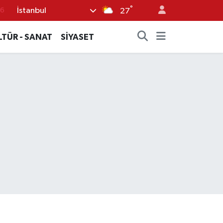
°
İstanbul
76
27
17
LTÜR - SANAT
SİYASET
01
02
12
4