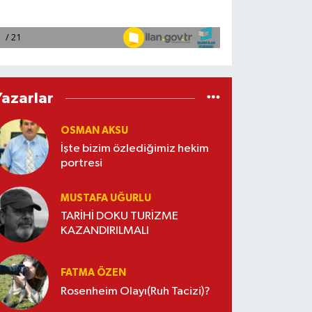
Yazarlar
OSMAN AKSU
İşte bizim özlediğimiz hekim
portresi
MUSTAFA UĞURLU
TARİHİ DOKU TURİZME
KAZANDIRILMALI
FATMA ÖZEN
Rosenheim Olayı(Ruh Tacizi)?