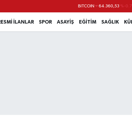
BITCOIN
64.360,53
%-0.
DOLAR
47,7069
%0.
RESMİ İLANLAR
SPOR
ASAYİŞ
EĞİTİM
SAĞLIK
KÜ
EURO
55,0265
%0.
STERLİN
64,1897
%0.
GRAM ALTIN
6618.49
%2.
BİST100
13.887
%6