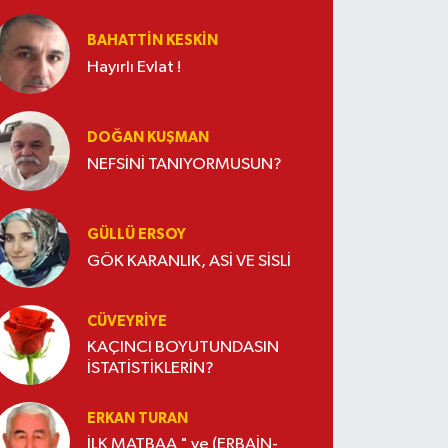
BAHATTIN KESKİN
Hayırlı Evlat !
DOĞAN KUŞMAN
NEFSİNİ TANIYORMUSUN?
GÜLLÜ ERSOY
GÖK KARANLIK, ASİ VE SİSLİ
CÜVEYRIYE
KAÇINCI BOYUTUNDASIN
İSTATİSTİKLERİN?
ERKAN TURAN
İLK MATBAA " ve (ERBAİN-