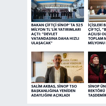
BAKAN ÇİFTÇİ SİNOP'TA 525
İÇİŞLERİ
MİLYON TL'LİK YATIRIMLARI
ÇİFTÇİ, 
AÇTI: "DEVLET
AÇILIŞI 
VATANDAŞINA DAHA HIZLI
TOPLAM M
ULAŞACAK"
MİLYONU
SALİM AKBAŞ, SİNOP TSO
SİNOP ÜN
BAŞKANLIĞINA YENİDEN
REKTÖRÜ 
ADAYLIĞINI AÇIKLADI
TAŞDEMİR