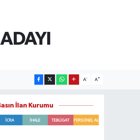
 ADAYI
-
+
A
A
Basın İlan Kurumu