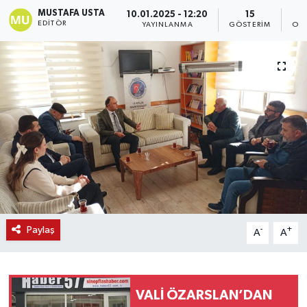
MUSTAFA USTA
10.01.2025 - 12:20
15
EDITÖR
YAYINLANMA
GÖSTERIM
OK
Paylaş
-
+
A
A
VALİ ÖZARSLAN’DAN