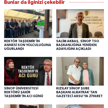
Bunlar da ilginizi çekebilir
REKTÖR TAŞDEMİR’İN
SALİM AKBAŞ, SİNOP TSO
ANNESİ SON YOLCULUĞUNA
BAŞKANLIĞINA YENİDEN
UĞURLANDI
ADAYLIĞINI AÇIKLADI
SİNOP ÜNİVERSİTESİ
KIZILAY SİNOP ŞUBE
REKTÖRÜ ŞAKİR
BAŞKANI ALBAYRAK’TAN
TAŞDEMİR'İN ACI GÜNÜ
GAZETECİ AKSU’YA ZİYARET