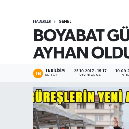
HABERLER
GENEL
BOYABAT GÜR
AYHAN OLD
TE BILISIM
25.10.2017 - 15:17
10.09.
EDITÖR
YAYINLANMA
GÜN