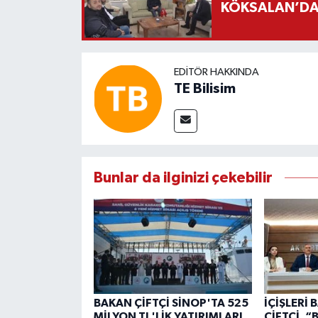
KÖKSALAN’DAN
EDITÖR HAKKINDA
TE Bilisim
Bunlar da ilginizi çekebilir
BAKAN ÇİFTÇİ SİNOP'TA 525
İÇİŞLERİ
MİLYON TL'LİK YATIRIMLARI
ÇİFTÇİ, 