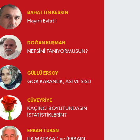
BAHATTIN KESKİN
Hayırlı Evlat !
DOĞAN KUŞMAN
NEFSİNİ TANIYORMUSUN?
GÜLLÜ ERSOY
GÖK KARANLIK, ASİ VE SİSLİ
CÜVEYRIYE
KAÇINCI BOYUTUNDASIN
İSTATİSTİKLERİN?
ERKAN TURAN
İLK MATBAA " ve (ERBAİN-