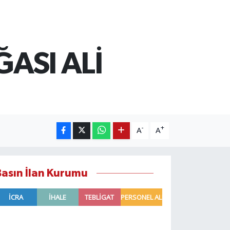
ASI ALİ
-
+
A
A
Basın İlan Kurumu