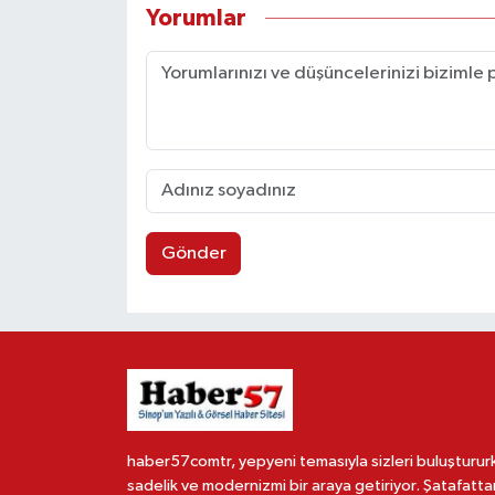
Yorumlar
Gönder
haber57comtr, yepyeni temasıyla sizleri buluşturur
sadelik ve modernizmi bir araya getiriyor. Şatafatta