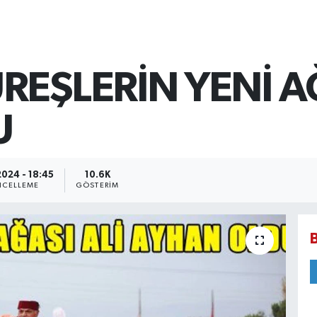
EŞLERİN YENİ AĞ
U
2024 - 18:45
10.6K
CELLEME
GÖSTERIM