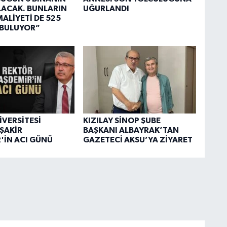
OLACAK. BUNLARIN
UĞURLANDI
ALİYETİ DE 525
 BULUYOR”
İVERSİTESİ
KIZILAY SİNOP ŞUBE
ŞAKİR
BAŞKANI ALBAYRAK’TAN
'İN ACI GÜNÜ
GAZETECİ AKSU’YA ZİYARET