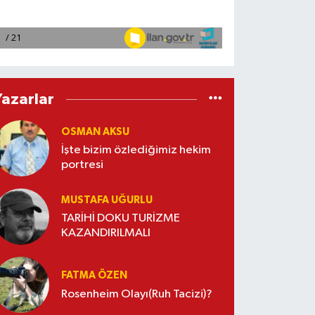
Yazarlar
OSMAN AKSU
İşte bizim özlediğimiz hekim
portresi
MUSTAFA UĞURLU
TARİHİ DOKU TURİZME
KAZANDIRILMALI
FATMA ÖZEN
Rosenheim Olayı(Ruh Tacizi)?