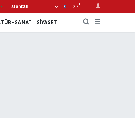
°
İstanbul
87
27
18
LTÜR - SANAT
SİYASET
32
38
59
14