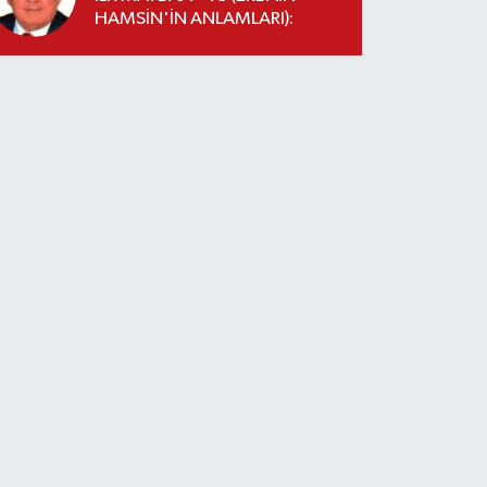
HAMSİN'İN ANLAMLARI):