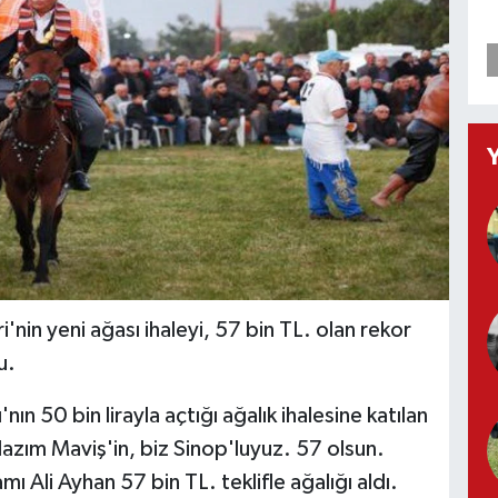
i'nin yeni ağası ihaleyi, 57 bin TL. olan rekor
u.
n 50 bin lirayla açtığı ağalık ihalesine katılan
 Nazım Maviş'in, biz Sinop'luyuz. 57 olsun.
ı Ali Ayhan 57 bin TL. teklifle ağalığı aldı.