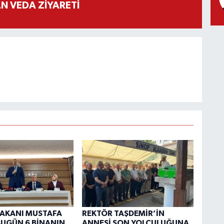
 VEDA ZİYARETİ
 BAKANI MUSTAFA
REKTÖR TAŞDEMİR’İN
“BUGÜN 6 BİNANIN
ANNESİ SON YOLCULUĞUNA