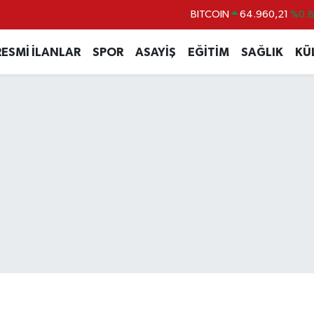
BITCOIN
64.960,21
%0.
DOLAR
47,7436
%0.
RESMİ İLANLAR
SPOR
ASAYİŞ
EĞİTİM
SAĞLIK
KÜ
EURO
55,2510
%0.
STERLİN
64,4811
%0.
GRAM ALTIN
6648.99
%2.
BİST100
13.779
%-