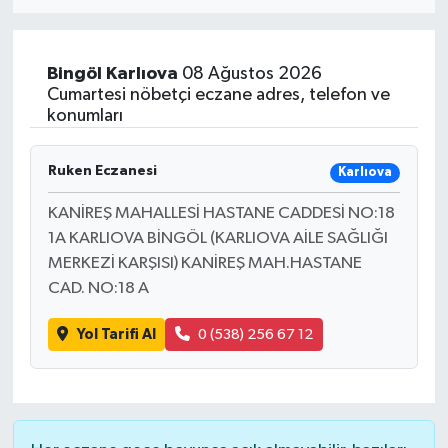
Bingöl
Karlıova
08 Ağustos 2026
Cumartesi nöbetçi eczane adres, telefon ve
konumları
Ruken Eczanesi
Karlıova
KANİREŞ MAHALLESİ HASTANE CADDESİ NO:18
1A KARLIOVA BİNGÖL (KARLIOVA AİLE SAĞLIĞI
MERKEZİ KARŞISI) KANİREŞ MAH.HASTANE
CAD. NO:18 A
Yol Tarifi Al
0 (538) 256 67 12