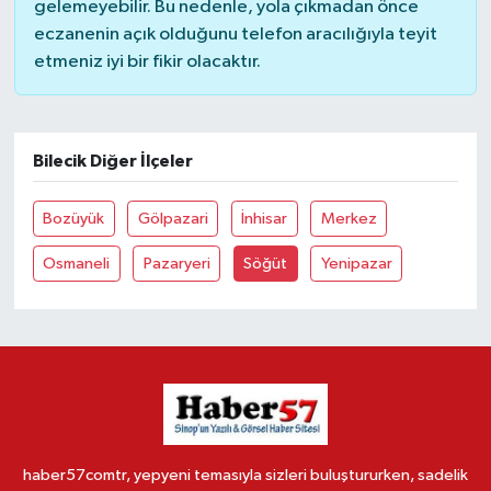
gelemeyebilir. Bu nedenle, yola çıkmadan önce
eczanenin açık olduğunu telefon aracılığıyla teyit
etmeniz iyi bir fikir olacaktır.
Bilecik Diğer İlçeler
Bozüyük
Gölpazari
İnhisar
Merkez
Osmaneli
Pazaryeri
Söğüt
Yenipazar
haber57comtr, yepyeni temasıyla sizleri buluştururken, sadelik