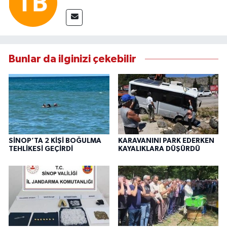
Bunlar da ilginizi çekebilir
SİNOP’TA 2 KİŞİ BOĞULMA
KARAVANINI PARK EDERKEN
TEHLİKESİ GEÇİRDİ
KAYALIKLARA DÜŞÜRDÜ