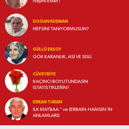
Hayırlı Evlat !
DOĞAN KUŞMAN
NEFSİNİ TANIYORMUSUN?
GÜLLÜ ERSOY
GÖK KARANLIK, ASİ VE SİSLİ
CÜVEYRIYE
KAÇINCI BOYUTUNDASIN
İSTATİSTİKLERİN?
ERKAN TURAN
İLK MATBAA " ve (ERBAİN-HAMSİN'İN
ANLAMLARI):