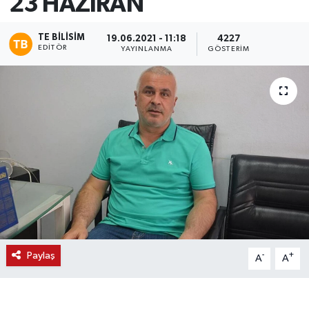
23 HAZİRAN
TE BILISIM
19.06.2021 - 11:18
4227
EDITÖR
YAYINLANMA
GÖSTERIM
Paylaş
-
+
A
A