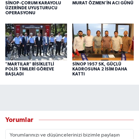
SİNOP-ÇORUM KARAYOLU
MURAT ÖZMEN’İN ACI GÜNÜ
ÜZERİNDE UYUŞTURUCU
OPERASYONU
"MARTILAR" BİSİKLETLİ
SİNOP 1957 SK, GÜÇLÜ
POLİS TİMLERİ GÖREVE
KADROSUNA 2 İSİM DAHA
BAŞLADI
KATTI
Yorumlar