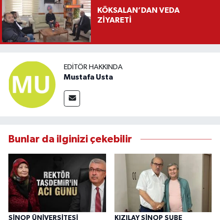
KÖKSALAN’DAN VEDA
ZİYARETİ
EDITÖR HAKKINDA
Mustafa Usta
Bunlar da ilginizi çekebilir
SİNOP ÜNİVERSİTESİ
KIZILAY SİNOP ŞUBE