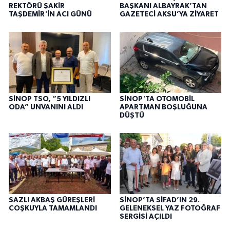
REKTÖRÜ ŞAKİR
BAŞKANI ALBAYRAK’TAN
TAŞDEMİR'İN ACI GÜNÜ
GAZETECİ AKSU’YA ZİYARET
SİNOP TSO, “5 YILDIZLI
SİNOP'TA OTOMOBİL
ODA” UNVANINI ALDI
APARTMAN BOŞLUĞUNA
DÜŞTÜ
SAZLI AKBAŞ GÜREŞLERİ
SİNOP’TA SİFAD’IN 29.
COŞKUYLA TAMAMLANDI
GELENEKSEL YAZ FOTOĞRAF
SERGİSİ AÇILDI