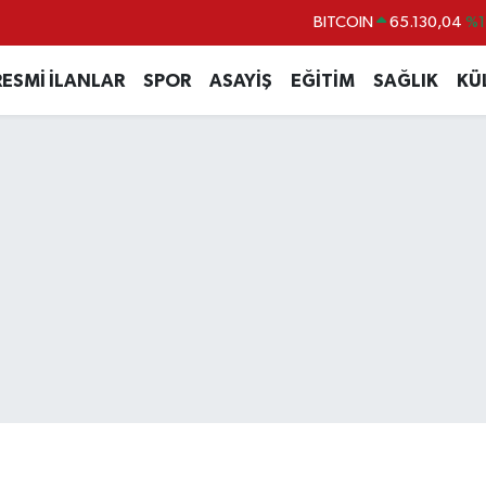
DOLAR
47,7106
%0.
EURO
55,1652
%0.
RESMİ İLANLAR
SPOR
ASAYİŞ
EĞİTİM
SAĞLIK
KÜ
STERLİN
64,4046
%0.
GRAM ALTIN
6618.49
%2.
BİST100
13.773
%-