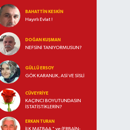
BAHATTIN KESKİN
Hayırlı Evlat !
DOĞAN KUŞMAN
NEFSİNİ TANIYORMUSUN?
GÜLLÜ ERSOY
GÖK KARANLIK, ASİ VE SİSLİ
CÜVEYRIYE
KAÇINCI BOYUTUNDASIN
İSTATİSTİKLERİN?
ERKAN TURAN
İLK MATBAA " ve (ERBAİN-