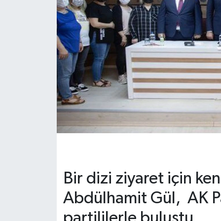
Bir dizi ziyaret için k
Abdülhamit Gül, AK Pa
partililerle buluştu.