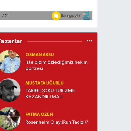
Yazarlar
OSMAN AKSU
İşte bizim özlediğimiz hekim
portresi
MUSTAFA UĞURLU
TARİHİ DOKU TURİZME
KAZANDIRILMALI
FATMA ÖZEN
Rosenheim Olayı(Ruh Tacizi)?