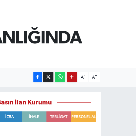
ANLIĞINDA
-
+
A
A
Basın İlan Kurumu