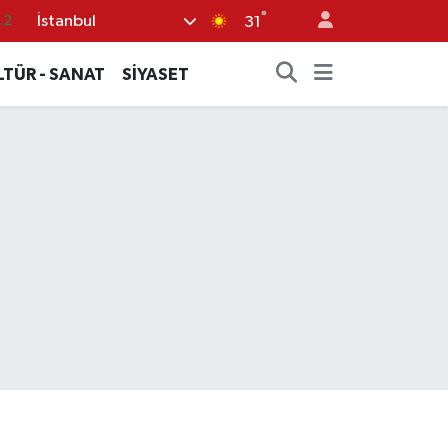
°
İstanbul
31
17
27
LTÜR - SANAT
SİYASET
35
12
19