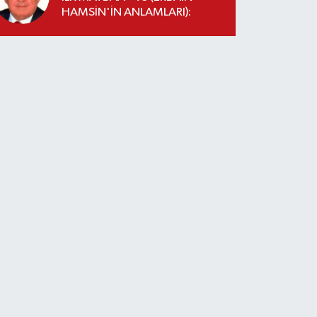
HAMSİN'İN ANLAMLARI):