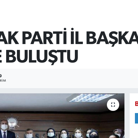
K PARTİ İL BAŞK
E BULUŞTU
9
RIM