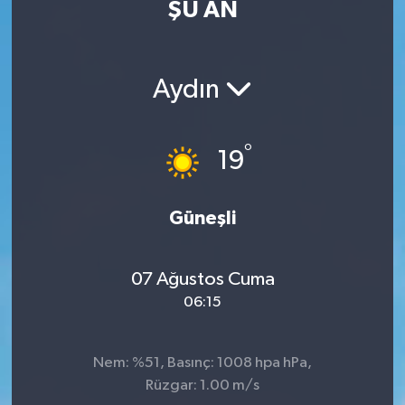
ŞU AN
Aydın
°
19
Güneşli
07 Ağustos Cuma
06:15
Nem: %51, Basınç: 1008 hpa hPa,
Rüzgar: 1.00 m/s