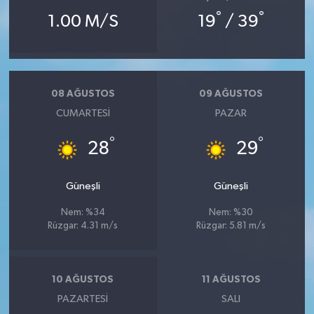
°
°
1.00 M/S
19
/ 39
08 AĞUSTOS
09 AĞUSTOS
CUMARTESI
PAZAR
°
°
28
29
Güneşli
Güneşli
Nem: %34
Nem: %30
Rüzgar: 4.31 m/s
Rüzgar: 5.81 m/s
10 AĞUSTOS
11 AĞUSTOS
PAZARTESI
SALI