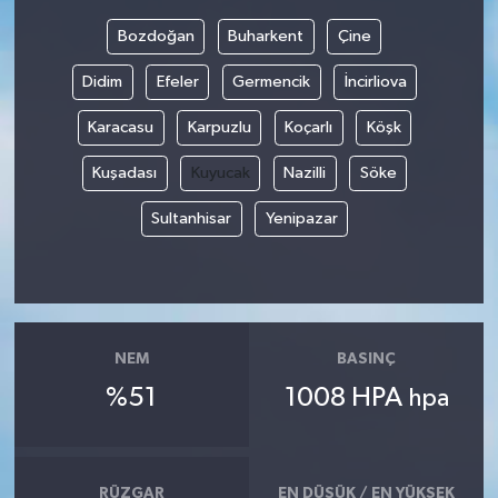
Bozdoğan
Buharkent
Çine
Didim
Efeler
Germencik
İncirliova
Karacasu
Karpuzlu
Koçarlı
Köşk
Kuşadası
Kuyucak
Nazilli
Söke
Sultanhisar
Yenipazar
NEM
BASINÇ
%51
1008 HPA
hpa
RÜZGAR
EN DÜŞÜK / EN YÜKSEK