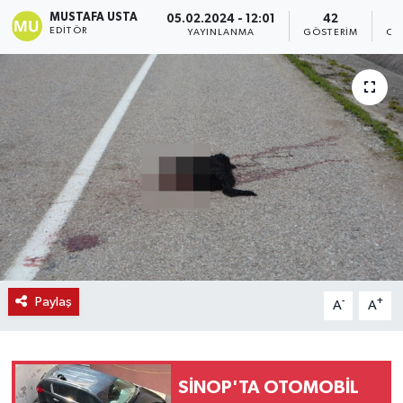
MUSTAFA USTA
05.02.2024 - 12:01
42
EDITÖR
YAYINLANMA
GÖSTERIM
OK
Paylaş
-
+
A
A
SİNOP'TA OTOMOBİL