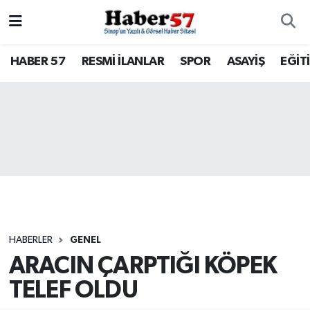
HABER 57
Nöbetçi Eczaneler
HABER 57
RESMİ İLANLAR
SPOR
ASAYİŞ
EĞİT
RESMİ İLANLAR
Hava Durumu
SPOR
Trafik Durumu
ASAYİŞ
Süper Lig Puan Durumu ve Fikstür
EĞİTİM
Tüm Manşetler
SAĞLIK
Son Dakika Haberleri
HABERLER
GENEL
ARACIN ÇARPTIĞI KÖPEK
KÜLTÜR - SANAT
Haber Arşivi
TELEF OLDU
SİYASET