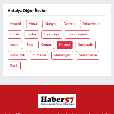
Antalya Diğer İlçeler
Akseki
Aksu
Alanya
Demre
Döşemealti
Elmali
Finike
Gazipaşa
Gündoğmuş
İbradi
Kaş
Kemer
Kepez
Konyaalti
Korkuteli
Kumluca
Manavgat
Muratpaşa
Serik