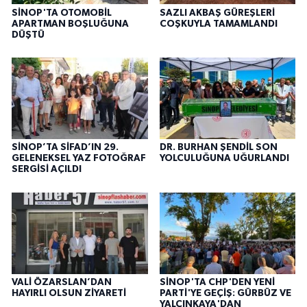
SİNOP'TA OTOMOBİL
SAZLI AKBAŞ GÜREŞLERİ
APARTMAN BOŞLUĞUNA
COŞKUYLA TAMAMLANDI
DÜŞTÜ
SİNOP’TA SİFAD’IN 29.
DR. BURHAN ŞENDİL SON
GELENEKSEL YAZ FOTOĞRAF
YOLCULUĞUNA UĞURLANDI
SERGİSİ AÇILDI
VALİ ÖZARSLAN’DAN
SİNOP'TA CHP'DEN YENİ
HAYIRLI OLSUN ZİYARETİ
PARTİ'YE GEÇİŞ: GÜRBÜZ VE
YALÇINKAYA'DAN