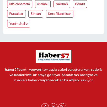
Kizilcahamam
Mamak
Nallihan
Polatli
Pursaklar
Sincan
Şereflikoçhisar
Yenimahalle
haber57comtr, yepyeni temasıyla sizleri buluştururken, sadelik
ve modernizmi bir araya getiriyor. Şatafattan kaçınıyor ve
insanlara haber okuyabilecekleri bir altyapı sunuyor.