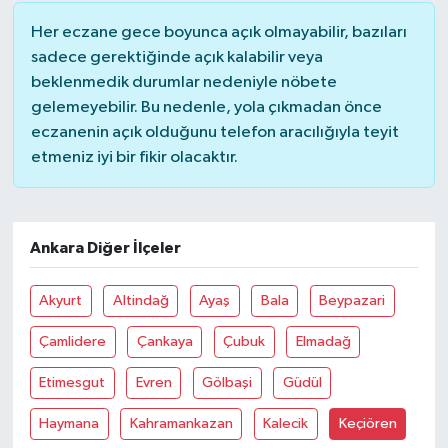
Her eczane gece boyunca açık olmayabilir, bazıları
sadece gerektiğinde açık kalabilir veya
beklenmedik durumlar nedeniyle nöbete
gelemeyebilir. Bu nedenle, yola çıkmadan önce
eczanenin açık olduğunu telefon aracılığıyla teyit
etmeniz iyi bir fikir olacaktır.
Ankara Diğer İlçeler
Akyurt
Altindağ
Ayaş
Bala
Beypazari
Çamlidere
Çankaya
Çubuk
Elmadağ
Etimesgut
Evren
Gölbaşi
Güdül
Haymana
Kahramankazan
Kalecik
Keçiören