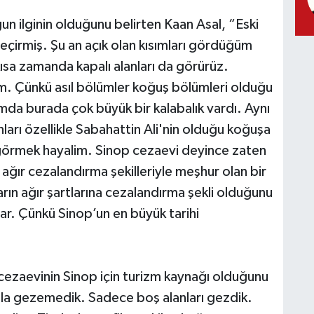
n ilginin olduğunu belirten Kaan Asal, “Eski
çirmiş. Şu an açık olan kısımları gördüğüm
ısa zamanda kapalı alanları da görürüz.
um. Çünkü asıl bölümler koğuş bölümleri olduğu
mda burada çok büyük bir kalabalık vardı. Aynı
nları özellikle Sabahattin Ali'nin olduğu koğuşa
a görmek hayalim. Sinop cezaevi deyince zaten
ı ağır cezalandırma şekilleriyle meşhur olan bir
ların ağır şartlarına cezalandırma şekli olduğunu
r. Çünkü Sinop’un en büyük tarihi
cezaevinin Sinop için turizm kaynağı olduğunu
zla gezemedik. Sadece boş alanları gezdik.