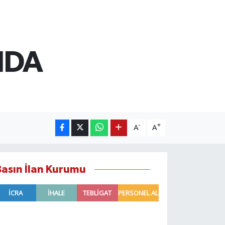
NDA
-
+
A
A
Basın İlan Kurumu