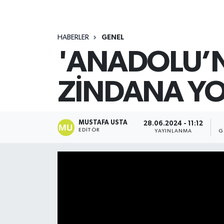
HABERLER
GENEL
'ANADOLU’N
ZİNDANA Y
MUSTAFA USTA
28.06.2024 - 11:12
EDITÖR
YAYINLANMA
G