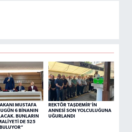
 BAKANI MUSTAFA
REKTÖR TAŞDEMİR’İN
“BUGÜN 6 BİNANIN
ANNESİ SON YOLCULUĞUNA
OLACAK. BUNLARIN
UĞURLANDI
ALİYETİ DE 525
 BULUYOR”