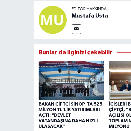
EDITÖR HAKKINDA
Mustafa Usta
Bunlar da ilginizi çekebilir
BAKAN ÇİFTÇİ SİNOP'TA 525
İÇİŞLERİ
MİLYON TL'LİK YATIRIMLARI
ÇİFTÇİ, 
AÇTI: "DEVLET
AÇILIŞI 
VATANDAŞINA DAHA HIZLI
TOPLAM M
ULAŞACAK"
MİLYONU