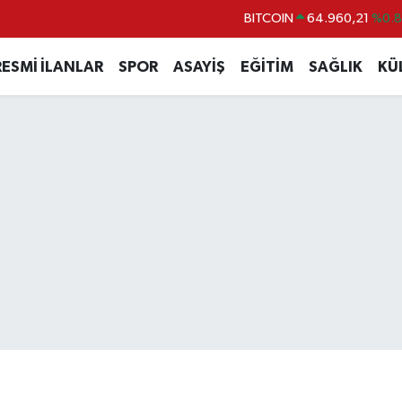
DOLAR
47,7436
%0.
EURO
55,2510
%0.
RESMİ İLANLAR
SPOR
ASAYİŞ
EĞİTİM
SAĞLIK
KÜ
STERLİN
64,4811
%0.
GRAM ALTIN
6648.99
%2.
BİST100
13.779
%-