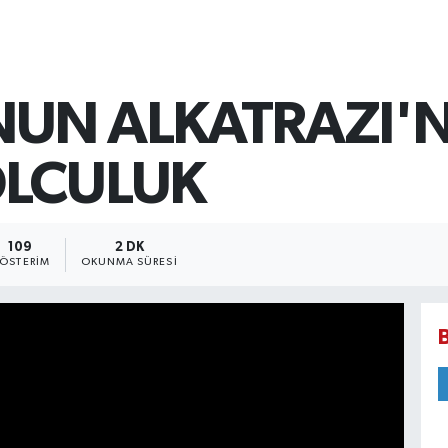
UN ALKATRAZI'
OLCULUK
109
2 DK
ÖSTERIM
OKUNMA SÜRESI