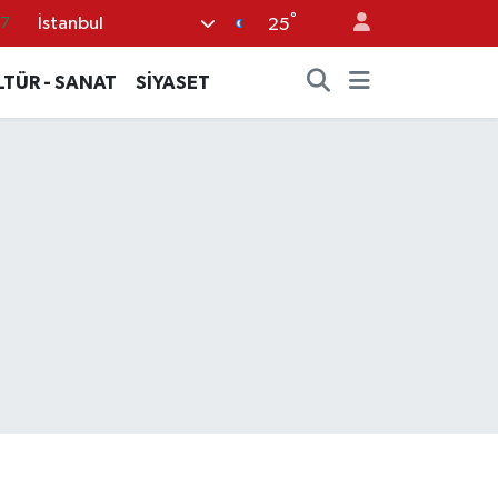
°
İstanbul
25
18
32
LTÜR - SANAT
SİYASET
38
59
14