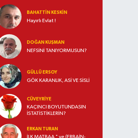
BAHATTIN KESKİN
Hayırlı Evlat !
DOĞAN KUŞMAN
NEFSİNİ TANIYORMUSUN?
GÜLLÜ ERSOY
GÖK KARANLIK, ASİ VE SİSLİ
CÜVEYRIYE
KAÇINCI BOYUTUNDASIN
İSTATİSTİKLERİN?
ERKAN TURAN
İLK MATBAA " ve (ERBAİN-