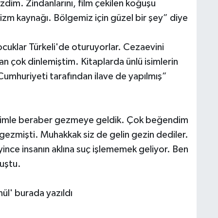
im. Zindanlarını, film çekilen koğuşu
rizm kaynağı. Bölgemiz için güzel bir şey” diye
klar Türkeli'de oturuyorlar. Cezaevini
 çok dinlemiştim. Kitaplarda ünlü isimlerin
umhuriyeti tarafından ilave de yapılmış”
Eşimle beraber gezmeye geldik. Çok beğendim
ezmişti. Muhakkak siz de gelin gezin dediler.
yince insanın aklına suç işlememek geliyor. Ben
uştu.
nül' burada yazıldı