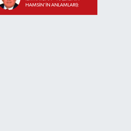
HAMSİN'İN ANLAMLARI):