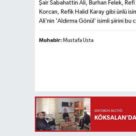
Şair Sabahattin Ali, Burhan Felek, Re
Korcan, Refik Halid Karay gibi ünlü is
Ali'nin 'Aldırma Gönül' isimli şiirini bu
Muhabir:
Mustafa Usta
EDITÖRÜN SEÇTIĞI
KÖKSALAN’DAN