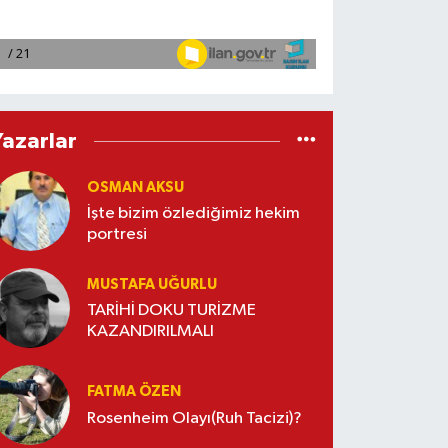
Yazarlar
OSMAN AKSU
İşte bizim özlediğimiz hekim
portresi
MUSTAFA UĞURLU
TARİHİ DOKU TURİZME
KAZANDIRILMALI
FATMA ÖZEN
Rosenheim Olayı(Ruh Tacizi)?