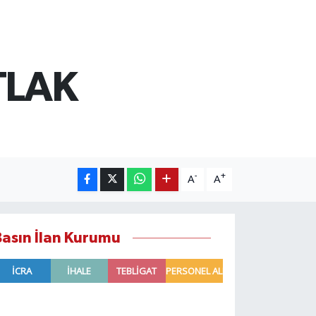
TLAK
-
+
A
A
Basın İlan Kurumu