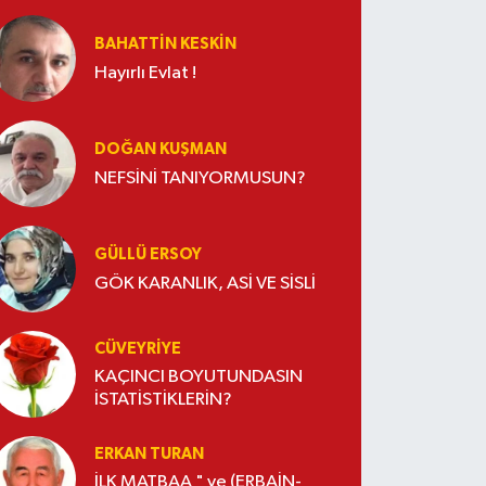
BAHATTIN KESKİN
Hayırlı Evlat !
DOĞAN KUŞMAN
NEFSİNİ TANIYORMUSUN?
GÜLLÜ ERSOY
GÖK KARANLIK, ASİ VE SİSLİ
CÜVEYRIYE
KAÇINCI BOYUTUNDASIN
İSTATİSTİKLERİN?
ERKAN TURAN
İLK MATBAA " ve (ERBAİN-