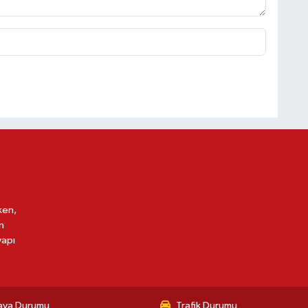
ken,
n
yapı
ava Durumu
Trafik Durumu