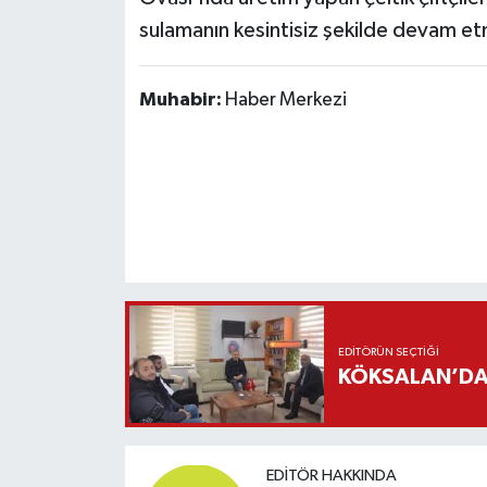
sulamanın kesintisiz şekilde devam et
Muhabir:
Haber Merkezi
EDITÖRÜN SEÇTIĞI
KÖKSALAN’DAN
EDITÖR HAKKINDA