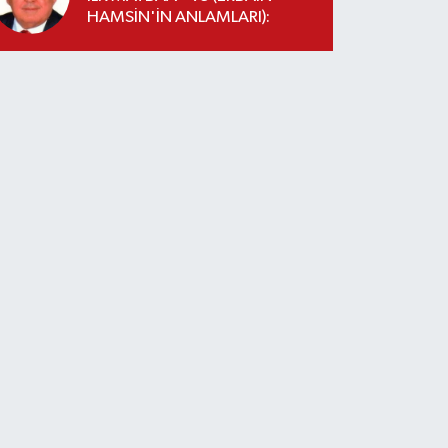
HAMSİN'İN ANLAMLARI):