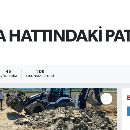
 HATTINDAKİ PA
46
1 DK
GÖSTERIM
OKUNMA SÜRESI