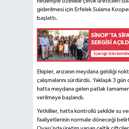
nedeniyle özellikle çeltik üreticileri s
giderilmesi için Erfelek Sulama Koopera
başlattı.
SİNOP’TA SİF
SERGİSİ AÇILD
İçeriği Görüntül
Ekipler, arızanın meydana geldiği nokt
çalışmalarını sürdürdü. Yaklaşık 3 g
hatta meydana gelen patlak tamamen 
verilmeye başlandı.
Yetkililer, hatta kontrollü şekilde su ve
faaliyetlerinin normale döneceği belirt
Ovası'nda üretim yapan çeltik çiftçiler