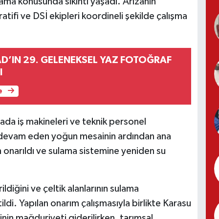
ulama konusunda sıkıntı yaşadı. Arızanın
tifi ve DSİ ekipleri koordineli şekilde çalışma
AD’IN 29. GELENEKSEL YAZ FOTOĞRAF
I
e
ada iş makineleri ve teknik personel
ün devam eden yoğun mesainin ardından ana
onarıldı ve sulama sistemine yeniden su
rildiğini ve çeltik alanlarının sulama
ildi. Yapılan onarım çalışmasıyla birlikte Karasu
inin mağduriyeti giderilirken, tarımsal