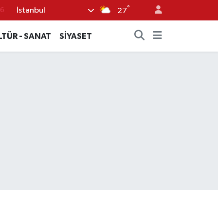
76
°
İstanbul
27
17
LTÜR - SANAT
SİYASET
01
02
44
4