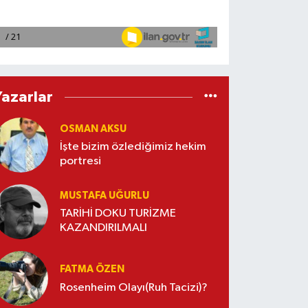
Yazarlar
OSMAN AKSU
İşte bizim özlediğimiz hekim
portresi
MUSTAFA UĞURLU
TARİHİ DOKU TURİZME
KAZANDIRILMALI
FATMA ÖZEN
Rosenheim Olayı(Ruh Tacizi)?