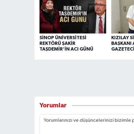
SİNOP ÜNİVERSİTESİ
KIZILAY 
REKTÖRÜ ŞAKİR
BAŞKANI 
TAŞDEMİR'İN ACI GÜNÜ
GAZETECİ
Yorumlar