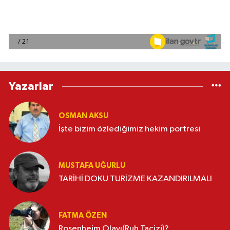
Yazarlar
OSMAN AKSU
İşte bizim özlediğimiz hekim portresi
MUSTAFA UĞURLU
TARİHİ DOKU TURİZME KAZANDIRILMALI
FATMA ÖZEN
Rosenheim Olayı(Ruh Tacizi)?