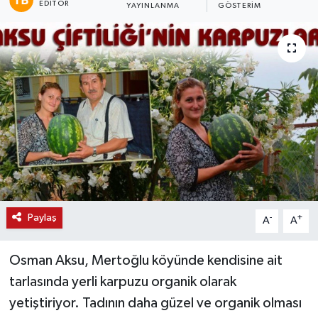
EDITÖR
YAYINLANMA
GÖSTERIM
Paylaş
-
+
A
A
Osman Aksu, Mertoğlu köyünde kendisine ait
tarlasında yerli karpuzu organik olarak
yetiştiriyor. Tadının daha güzel ve organik olması