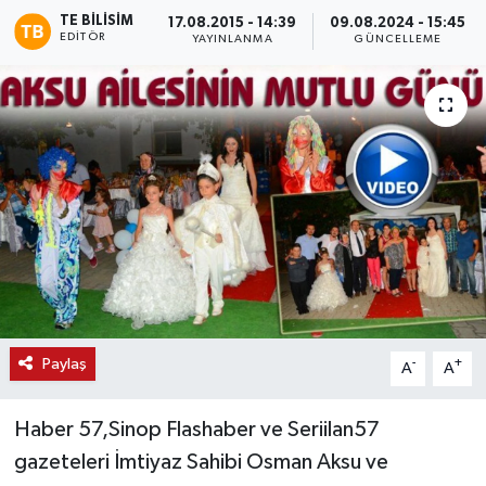
TE BILISIM
17.08.2015 - 14:39
09.08.2024 - 15:45
EDITÖR
YAYINLANMA
GÜNCELLEME
Paylaş
-
+
A
A
Haber 57,Sinop Flashaber ve Seriilan57
gazeteleri İmtiyaz Sahibi Osman Aksu ve