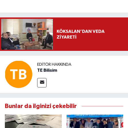
KÖKSALAN’DAN VEDA
ZİYARETİ
EDITÖR HAKKINDA
TE Bilisim
Bunlar da ilginizi çekebilir