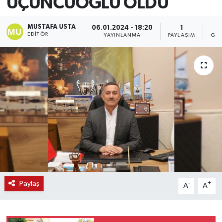
ÜÇÜNCÜOĞLU OLDU
MUSTAFA USTA
06.01.2024 - 18:20
1
2
EDITÖR
YAYINLANMA
PAYLAŞIM
GÖS
Paylaş
-
+
A
A