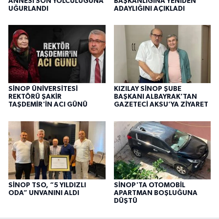
ANNESİ SON YOLCULUĞUNA
BAŞKANLIĞINA YENİDEN
UĞURLANDI
ADAYLIĞINI AÇIKLADI
SİNOP ÜNİVERSİTESİ
KIZILAY SİNOP ŞUBE
REKTÖRÜ ŞAKİR
BAŞKANI ALBAYRAK’TAN
TAŞDEMİR'İN ACI GÜNÜ
GAZETECİ AKSU’YA ZİYARET
SİNOP TSO, “5 YILDIZLI
SİNOP'TA OTOMOBİL
ODA” UNVANINI ALDI
APARTMAN BOŞLUĞUNA
DÜŞTÜ