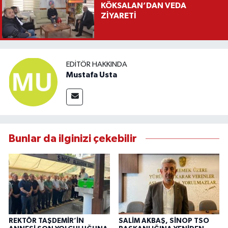
KÖKSALAN’DAN VEDA
ZİYARETİ
EDITÖR HAKKINDA
Mustafa Usta
Bunlar da ilginizi çekebilir
REKTÖR TAŞDEMİR’İN
SALİM AKBAŞ, SİNOP TSO