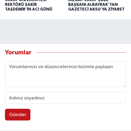
SİNOP ÜNİVERSİTESİ
KIZILAY SİNOP ŞUBE
REKTÖRÜ ŞAKİR
BAŞKANI ALBAYRAK’TAN
TAŞDEMİR'İN ACI GÜNÜ
GAZETECİ AKSU’YA ZİYARET
Yorumlar
Gönder