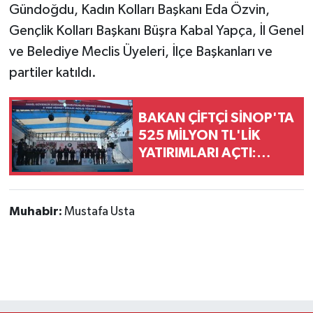
Gündoğdu, Kadın Kolları Başkanı Eda Özvin,
Gençlik Kolları Başkanı Büşra Kabal Yapça, İl Genel
ve Belediye Meclis Üyeleri, İlçe Başkanları ve
partiler katıldı.
BAKAN ÇİFTÇİ SİNOP'TA
525 MİLYON TL'LİK
YATIRIMLARI AÇTI:
"DEVLET VATANDAŞINA
DAHA HIZLI ULAŞACAK"
Muhabir:
Mustafa Usta