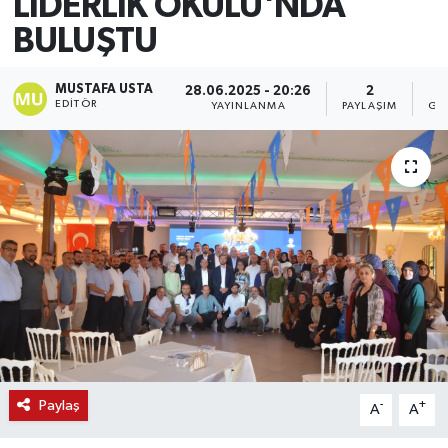
LİDERLİK OKULU'NDA
BULUŞTU
MUSTAFA USTA
28.06.2025 - 20:26
2
EDITÖR
YAYINLANMA
PAYLAŞIM
GÖ
Paylaş
-
+
A
A