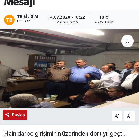
Mesajı
TE BILISIM
14.07.2020 - 18:22
1815
EDITÖR
YAYINLANMA
GÖSTERIM
Paylaş
-
+
A
A
Hain darbe girişiminin üzerinden dört yıl geçti.