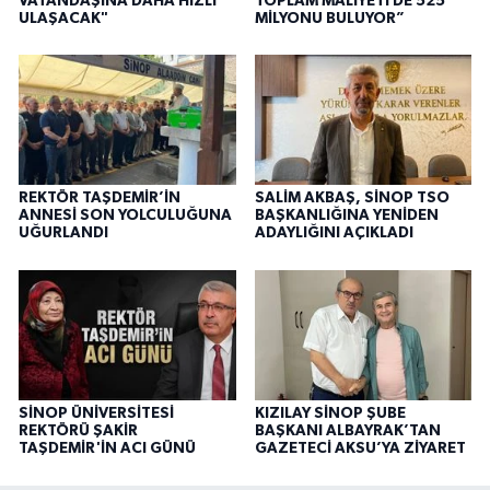
VATANDAŞINA DAHA HIZLI
TOPLAM MALİYETİ DE 525
ULAŞACAK"
MİLYONU BULUYOR”
REKTÖR TAŞDEMİR’İN
SALİM AKBAŞ, SİNOP TSO
ANNESİ SON YOLCULUĞUNA
BAŞKANLIĞINA YENİDEN
UĞURLANDI
ADAYLIĞINI AÇIKLADI
SİNOP ÜNİVERSİTESİ
KIZILAY SİNOP ŞUBE
REKTÖRÜ ŞAKİR
BAŞKANI ALBAYRAK’TAN
TAŞDEMİR'İN ACI GÜNÜ
GAZETECİ AKSU’YA ZİYARET