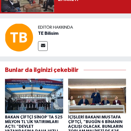
EDITÖR HAKKINDA
TE Bilisim
Bunlar da ilginizi çekebilir
BAKAN ÇİFTÇİ SİNOP'TA 525
İÇİŞLERİ BAKANI MUSTAFA
MİLYON TL'LİK YATIRIMLARI
ÇİFTÇİ, “BUGÜN 6 BİNANIN
AÇTI: "DEVLET
AÇILIŞI OLACAK. BUNLARIN