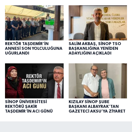
REKTÖR TAŞDEMİR’İN
SALİM AKBAŞ, SİNOP TSO
ANNESİ SON YOLCULUĞUNA
BAŞKANLIĞINA YENİDEN
UĞURLANDI
ADAYLIĞINI AÇIKLADI
SİNOP ÜNİVERSİTESİ
KIZILAY SİNOP ŞUBE
REKTÖRÜ ŞAKİR
BAŞKANI ALBAYRAK’TAN
TAŞDEMİR'İN ACI GÜNÜ
GAZETECİ AKSU’YA ZİYARET