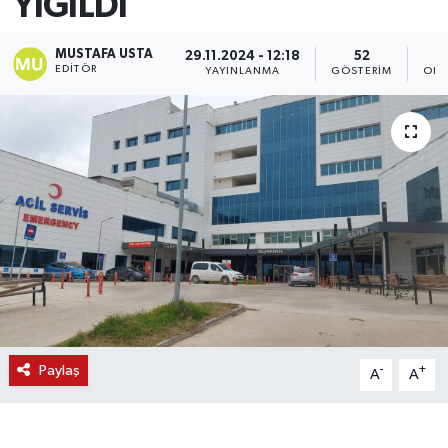
YIĞILDI
MUSTAFA USTA
29.11.2024 - 12:18
52
EDITÖR
YAYINLANMA
GÖSTERIM
OKU
Paylaş
-
+
A
A