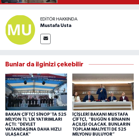
EDITÖR HAKKINDA
Mustafa Usta
Bunlar da ilginizi çekebilir
BAKAN ÇİFTÇİ SİNOP'TA 525
İÇİŞLERİ BAKANI MUSTAFA
MİLYON TL'LİK YATIRIMLARI
ÇİFTÇİ, “BUGÜN 6 BİNANIN
AÇTI: "DEVLET
AÇILIŞI OLACAK. BUNLARIN
VATANDAŞINA DAHA HIZLI
TOPLAM MALİYETİ DE 525
ULAŞACAK"
MİLYONU BULUYOR”