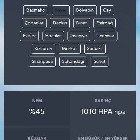
Başmakçı
Bayat
Bolvadin
Çay
Çobanlar
Dazkırı
Dinar
Emirdağ
Evciler
Hocalar
İhsaniye
İscehisar
Kızılören
Merkez
Sandıklı
Sinanpaşa
Sultandağı
Şuhut
NEM
BASINÇ
%45
1010 HPA
hpa
RÜZGAR
EN DÜŞÜK / EN YÜKSEK