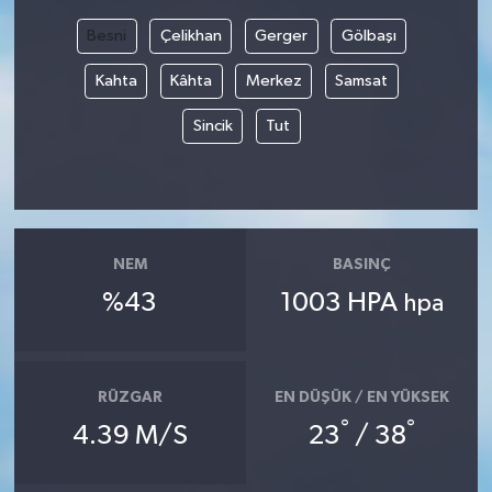
Besni
Çelikhan
Gerger
Gölbaşı
Kahta
Kâhta
Merkez
Samsat
Sincik
Tut
NEM
BASINÇ
%43
1003 HPA
hpa
RÜZGAR
EN DÜŞÜK / EN YÜKSEK
°
°
4.39 M/S
23
/ 38