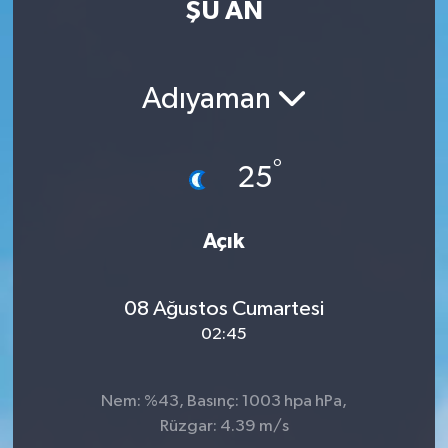
ŞU AN
Adıyaman
°
25
Açık
08 Ağustos Cumartesi
02:45
Nem: %43, Basınç: 1003 hpa hPa,
Rüzgar: 4.39 m/s