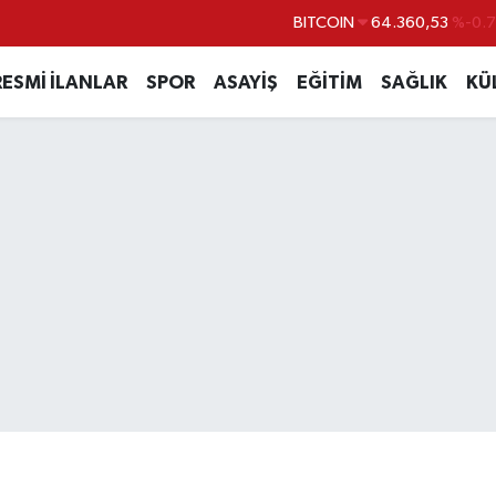
DOLAR
47,7069
%0.
EURO
55,0265
%0.
RESMİ İLANLAR
SPOR
ASAYİŞ
EĞİTİM
SAĞLIK
KÜ
STERLİN
64,1897
%0.
GRAM ALTIN
6574.81
%1.
BİST100
13.887
%6
BITCOIN
64.360,53
%-0.