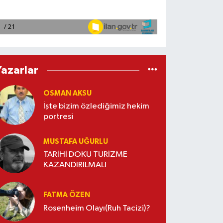
Yazarlar
OSMAN AKSU
İşte bizim özlediğimiz hekim
portresi
MUSTAFA UĞURLU
TARİHİ DOKU TURİZME
KAZANDIRILMALI
FATMA ÖZEN
Rosenheim Olayı(Ruh Tacizi)?