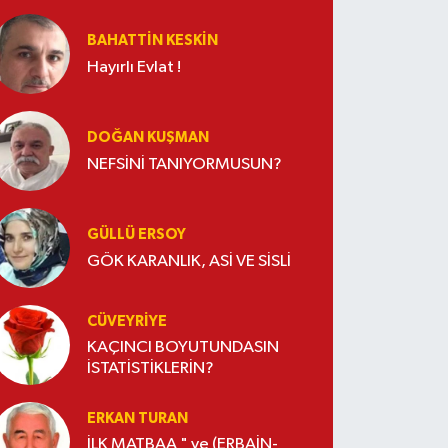
BAHATTIN KESKİN
Hayırlı Evlat !
DOĞAN KUŞMAN
NEFSİNİ TANIYORMUSUN?
GÜLLÜ ERSOY
GÖK KARANLIK, ASİ VE SİSLİ
CÜVEYRIYE
KAÇINCI BOYUTUNDASIN
İSTATİSTİKLERİN?
ERKAN TURAN
İLK MATBAA " ve (ERBAİN-