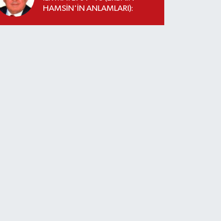
HAMSİN'İN ANLAMLARI):