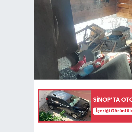
SİNOP'TA O
İçeriği Görüntül