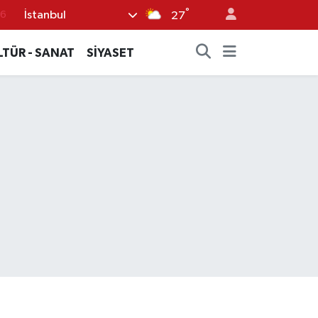
°
İstanbul
17
27
01
LTÜR - SANAT
SİYASET
02
44
4
76