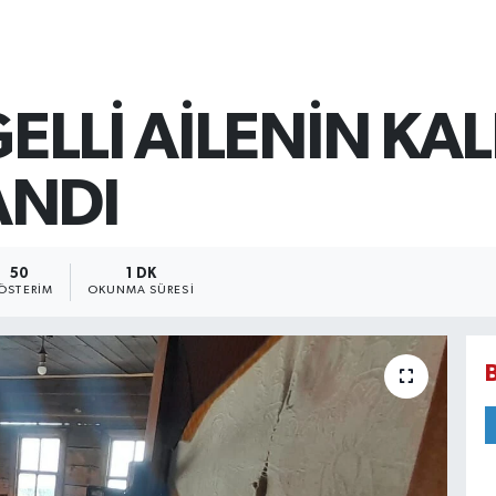
GELLİ AİLENİN KA
ANDI
50
1 DK
ÖSTERIM
OKUNMA SÜRESI