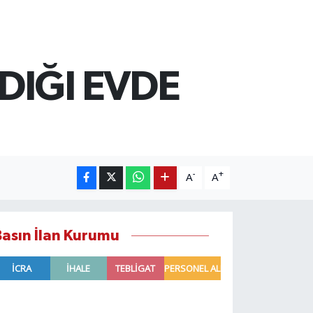
LDIĞI EVDE
-
+
A
A
Basın İlan Kurumu