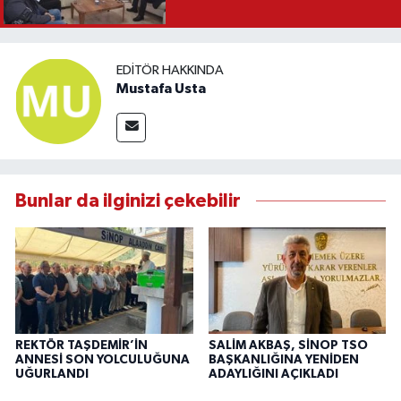
EDITÖR HAKKINDA
Mustafa Usta
Bunlar da ilginizi çekebilir
REKTÖR TAŞDEMİR’İN
SALİM AKBAŞ, SİNOP TSO
ANNESİ SON YOLCULUĞUNA
BAŞKANLIĞINA YENİDEN
UĞURLANDI
ADAYLIĞINI AÇIKLADI