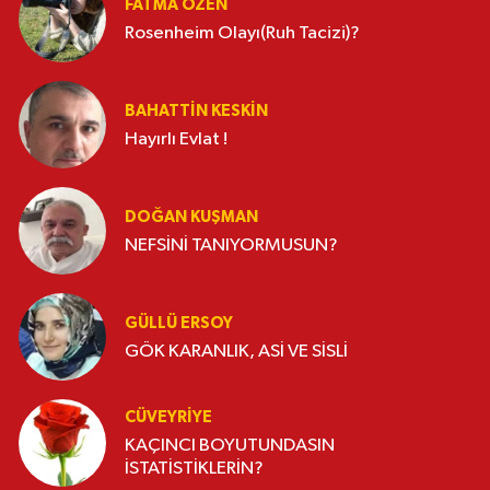
FATMA ÖZEN
Rosenheim Olayı(Ruh Tacizi)?
BAHATTIN KESKİN
Hayırlı Evlat !
DOĞAN KUŞMAN
NEFSİNİ TANIYORMUSUN?
GÜLLÜ ERSOY
GÖK KARANLIK, ASİ VE SİSLİ
CÜVEYRIYE
KAÇINCI BOYUTUNDASIN
İSTATİSTİKLERİN?