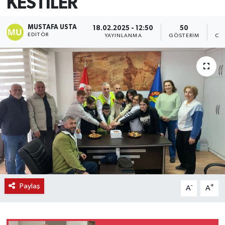
KESTİLER
MUSTAFA USTA
18.02.2025 - 12:50
50
EDITÖR
YAYINLANMA
GÖSTERIM
OK
Paylaş
-
+
A
A