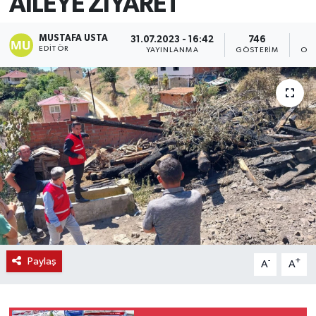
AİLEYE ZİYARET
MUSTAFA USTA
31.07.2023 - 16:42
746
EDITÖR
YAYINLANMA
GÖSTERIM
OK
Paylaş
-
+
A
A