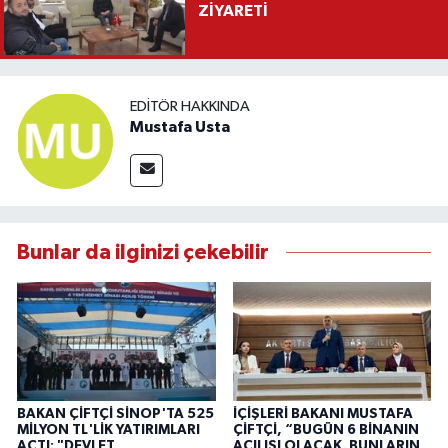
ZİYARETİ
EDITÖR HAKKINDA
Mustafa Usta
Bunlar da ilginizi çekebilir
BAKAN ÇİFTÇİ SİNOP'TA 525
İÇİŞLERİ BAKANI MUSTAFA
MİLYON TL'LİK YATIRIMLARI
ÇİFTÇİ, “BUGÜN 6 BİNANIN
AÇTI: "DEVLET
AÇILIŞI OLACAK. BUNLARIN