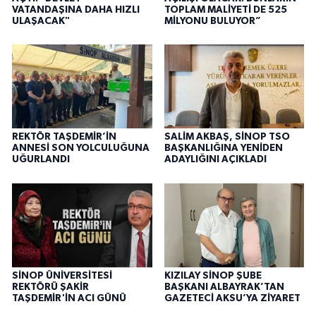
VATANDAŞINA DAHA HIZLI
TOPLAM MALİYETİ DE 525
ULAŞACAK"
MİLYONU BULUYOR”
REKTÖR TAŞDEMİR’İN
SALİM AKBAŞ, SİNOP TSO
ANNESİ SON YOLCULUĞUNA
BAŞKANLIĞINA YENİDEN
UĞURLANDI
ADAYLIĞINI AÇIKLADI
SİNOP ÜNİVERSİTESİ
KIZILAY SİNOP ŞUBE
REKTÖRÜ ŞAKİR
BAŞKANI ALBAYRAK’TAN
TAŞDEMİR'İN ACI GÜNÜ
GAZETECİ AKSU’YA ZİYARET