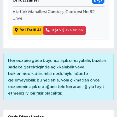
Çelik Eczanesi
Ünye
Atatürk Mahallesi Çambaşı Caddesi No:82
Ünye
Yol Tarifi Al
0 (452) 324 66 66
Her eczane gece boyunca açık olmayabilir, bazıları
sadece gerektiğinde açık kalabilir veya
beklenmedik durumlar nedeniyle nöbete
gelemeyebilir. Bu nedenle, yola çıkmadan önce
eczanenin açık olduğunu telefon aracılığıyla teyit
etmeniz iyi bir fikir olacaktır.
Ordu Diğer İlçeler