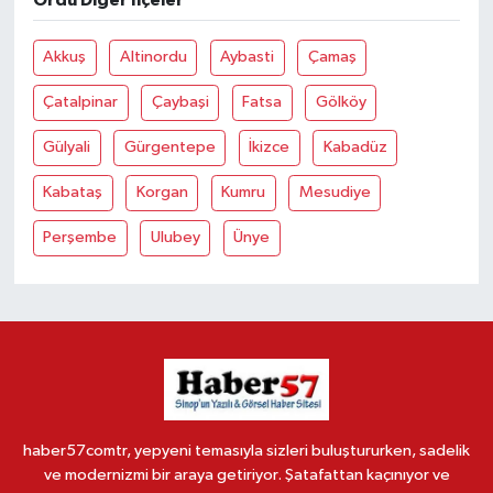
Akkuş
Altinordu
Aybasti
Çamaş
Çatalpinar
Çaybaşi
Fatsa
Gölköy
Gülyali
Gürgentepe
İkizce
Kabadüz
Kabataş
Korgan
Kumru
Mesudiye
Perşembe
Ulubey
Ünye
haber57comtr, yepyeni temasıyla sizleri buluştururken, sadelik
ve modernizmi bir araya getiriyor. Şatafattan kaçınıyor ve