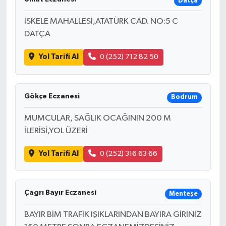
Datça
İSKELE MAHALLESİ,ATATÜRK CAD. NO:5 C
DATÇA
Yol Tarifi Al
0 (252) 712 82 50
Gökçe Eczanesi
Bodrum
MUMCULAR, SAĞLIK OCAĞININ 200 M
İLERİSİ,YOL ÜZERİ
Yol Tarifi Al
0 (252) 316 63 66
Çagrı Bayır Eczanesi
Menteşe
BAYIR BİM TRAFİK IŞIKLARINDAN BAYIRA GİRİNİZ