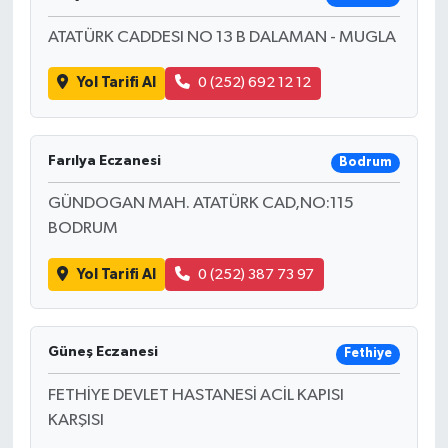
ATATÜRK CADDESI NO 13 B DALAMAN - MUGLA
Yol Tarifi Al
0 (252) 692 12 12
Farılya Eczanesi
Bodrum
GÜNDOGAN MAH. ATATÜRK CAD,NO:115
BODRUM
Yol Tarifi Al
0 (252) 387 73 97
Güneş Eczanesi
Fethiye
FETHİYE DEVLET HASTANESİ ACİL KAPISI
KARŞISI