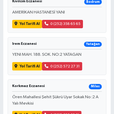
Kıvılcım Eczanesi
Bodrum
AMERİKAN HASTANESİ YANI
Yol Tarifi Al
0 (252) 358 65 65
Irem Eczanesi
Yatağan
YENI MAH. 188. SOK. NO:2 YATAGAN
Yol Tarifi Al
0 (252) 572 27 31
Korkmaz Eczanesi
Milas
Ören Mahallesi Şehit Şükrü Uyar Sokak No :2 A
Yalı Mevkisi