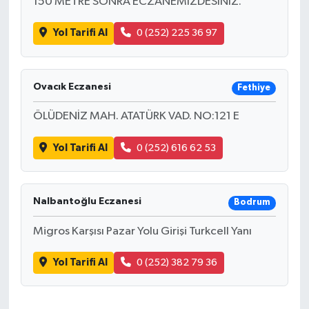
150 METRE SONRA ECZANEMİZDESİNİZ.
Yol Tarifi Al
0 (252) 225 36 97
Ovacık Eczanesi
Fethiye
ÖLÜDENİZ MAH. ATATÜRK VAD. NO:121 E
Yol Tarifi Al
0 (252) 616 62 53
Nalbantoğlu Eczanesi
Bodrum
Migros Karşısı Pazar Yolu Girişi Turkcell Yanı
Yol Tarifi Al
0 (252) 382 79 36