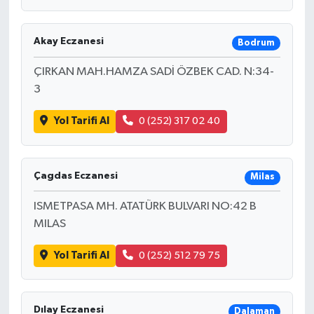
Akay Eczanesi
Bodrum
ÇIRKAN MAH.HAMZA SADİ ÖZBEK CAD. N:34-
3
Yol Tarifi Al
0 (252) 317 02 40
Çagdas Eczanesi
Milas
ISMETPASA MH. ATATÜRK BULVARI NO:42 B
MILAS
Yol Tarifi Al
0 (252) 512 79 75
Dılay Eczanesi
Dalaman