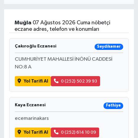
Muğla
07 Ağustos 2026 Cuma nöbetçi
eczane adres, telefon ve konumları
Çakıroğlu Eczanesi
Seydikemer
CUMHURİYET MAHALLESİ İNÖNÜ CADDESİ
NO:8 A
Yol Tarifi Al
0 (252) 502 39 93
Kaya Eczanesi
Fethiye
ecemarinakars
Yol Tarifi Al
0 (252) 614 10 09