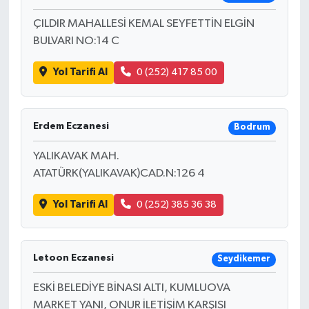
ÇILDIR MAHALLESİ KEMAL SEYFETTİN ELGİN
BULVARI NO:14 C
Yol Tarifi Al
0 (252) 417 85 00
Erdem Eczanesi
Bodrum
YALIKAVAK MAH.
ATATÜRK(YALIKAVAK)CAD.N:126 4
Yol Tarifi Al
0 (252) 385 36 38
Letoon Eczanesi
Seydikemer
ESKİ BELEDİYE BİNASI ALTI, KUMLUOVA
MARKET YANI, ONUR İLETİŞİM KARŞISI