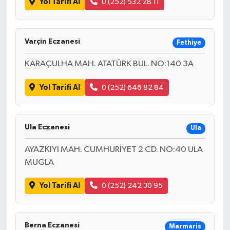
Yol Tarifi Al
0 (252) 532 28 11
Varçin Eczanesi
Fethiye
KARAÇULHA MAH. ATATÜRK BUL. NO:140 3A
Yol Tarifi Al
0 (252) 646 82 84
Ula Eczanesi
Ula
AYAZKIYI MAH. CUMHURİYET 2 CD. NO:40 ULA
MUGLA
Yol Tarifi Al
0 (252) 242 30 95
Berna Eczanesi
Marmaris