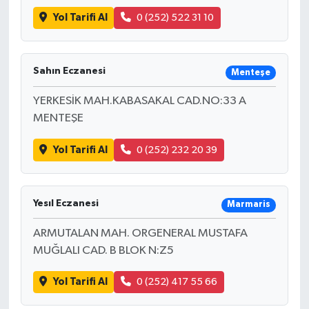
Yol Tarifi Al
0 (252) 522 31 10
Sahın Eczanesi
Menteşe
YERKESİK MAH.KABASAKAL CAD.NO:33 A
MENTEŞE
Yol Tarifi Al
0 (252) 232 20 39
Yesıl Eczanesi
Marmaris
ARMUTALAN MAH. ORGENERAL MUSTAFA
MUĞLALI CAD. B BLOK N:Z5
Yol Tarifi Al
0 (252) 417 55 66