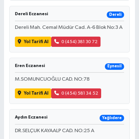
Dereli Eczanesi
Dereli
Dereli Mah. Cemal Müdür Cad. A-6 Blok No:3 A
Yol Tarifi Al
0 (454) 381 30 72
Eren Eczanesi
Eynesil
M.SOMUNCUOĞLU CAD. NO:78
Yol Tarifi Al
0 (454) 581 34 52
Aydın Eczanesi
Yağlıdere
DR.SELÇUK KAYAALP CAD. NO:25 A