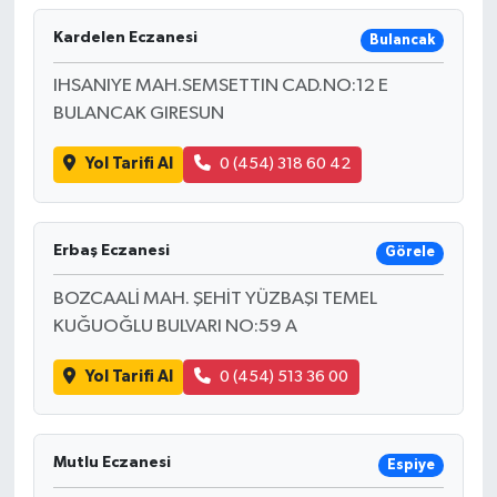
Kardelen Eczanesi
Bulancak
IHSANIYE MAH.SEMSETTIN CAD.NO:12 E
BULANCAK GIRESUN
Yol Tarifi Al
0 (454) 318 60 42
Erbaş Eczanesi
Görele
BOZCAALİ MAH. ŞEHİT YÜZBAŞI TEMEL
KUĞUOĞLU BULVARI NO:59 A
Yol Tarifi Al
0 (454) 513 36 00
Mutlu Eczanesi
Espiye