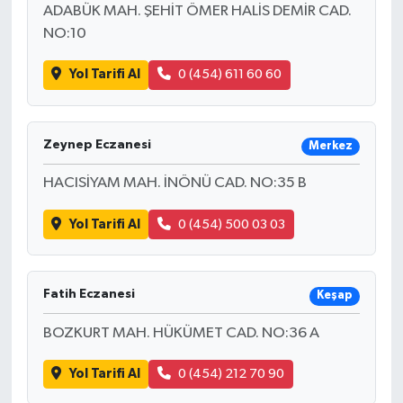
ADABÜK MAH. ŞEHİT ÖMER HALİS DEMİR CAD.
NO:10
Yol Tarifi Al
0 (454) 611 60 60
Zeynep Eczanesi
Merkez
HACISİYAM MAH. İNÖNÜ CAD. NO:35 B
Yol Tarifi Al
0 (454) 500 03 03
Fatih Eczanesi
Keşap
BOZKURT MAH. HÜKÜMET CAD. NO:36 A
Yol Tarifi Al
0 (454) 212 70 90